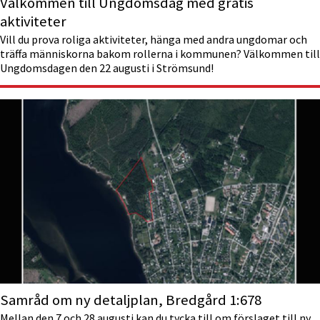
Välkommen till Ungdoms­dag med gratis
aktiviteter
Vill du prova roliga aktiviteter, hänga med andra ungdomar och
träffa människorna bakom rollerna i kommunen? Välkommen till
Ungdomsdagen den 22 augusti i Strömsund!
Samråd om ny detaljplan, Bredgård 1:678
Mellan den 7 och 28 augusti kan du tycka till om förslaget till ny