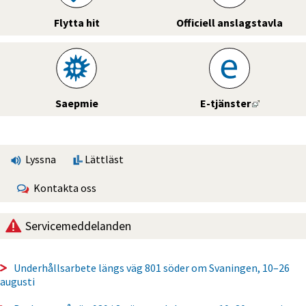
Flytta hit
Officiell anslagstavla
Länk till 
Saepmie
E-tjänster
Lyssna
Lättläst
Kontakta oss
Servicemeddelanden
Underhållsarbete längs väg 801 söder om Svaningen, 10–26
augusti