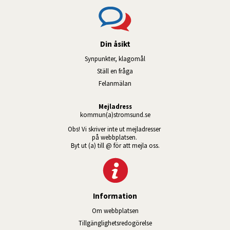
Din åsikt
Synpunkter, klagomål
Ställ en fråga
Felanmälan
Mejladress
kommun(a)stromsund.se
Obs! Vi skriver inte ut mejladresser 
på webbplatsen. 
Byt ut (a) till @ för att mejla oss.
Information
Om webbplatsen
Tillgänglig­hets­redo­görelse