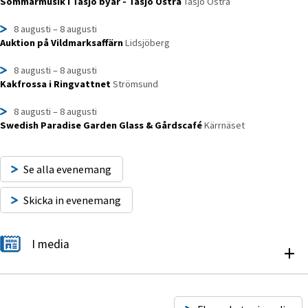
Sommarmusik i Tåsjö byar - Tåsjö Östra
Tåsjö Östra
8 augusti
– 8 augusti
Auktion på Vildmarksaffärn
Lidsjöberg
8 augusti
– 8 augusti
Kakfrossa i Ringvattnet
Strömsund
8 augusti
– 8 augusti
Swedish Paradise Garden Glass & Gårdscafé
Kärrnäset
Se alla evenemang
Skicka in evenemang
I media
+