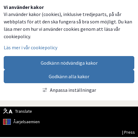
Dela
Dela
Dela
Dela
Vi använder kakor
Vi använder kakor (cookies), inklusive tredjeparts, på vår
på
på
på
via
webbplats för att den ska fungera så bra som möjligt. Du kan
Facebook
Twitter
LinkedIn
email
läsa mer om hur vi använder cookies genom att läsa vår
cookiepolicy.
Läs mer i vår cookiepolicy
Godkänn nödvändiga kakor
Godkänn alla kakor
Anpassa inställningar
Translate
Åarjelsaemien
| Press