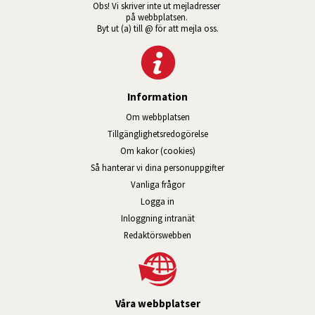
Obs! Vi skriver inte ut mejladresser 
på webbplatsen. 
Byt ut (a) till @ för att mejla oss.
Information
Om webbplatsen
Tillgänglig­hets­redo­görelse
Om kakor (cookies)
Så hanterar vi dina personuppgifter
Vanliga frågor
Logga in
Öppnas i nytt fönster.
Inloggning intranät
Redaktörswebben
Våra webbplatser