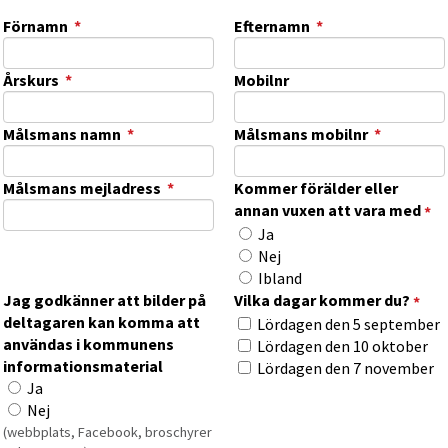
(obligatorisk)
(obligatorisk)
Förnamn
*
Efternamn
*
(obligatorisk)
Årskurs
*
Mobilnr
(obligatorisk)
(obligat
Målsmans namn
*
Målsmans mobilnr
*
(obligatorisk)
Målsmans mejladress
*
Kommer förälder eller
(o
annan vuxen att vara med
*
Kommer förälder eller annan v
Ja
Nej
Ibland
(ob
Jag godkänner att bilder på
Vilka dagar kommer du?
*
deltagaren kan komma att
Vilka dagar kommer du?
Lördagen den 5 september
användas i kommunens
Lördagen den 10 oktober
informationsmaterial
Lördagen den 7 november
Jag godkänner att bilder på deltagaren kan komma att använda
Ja
Nej
(webbplats, Facebook, broschyrer