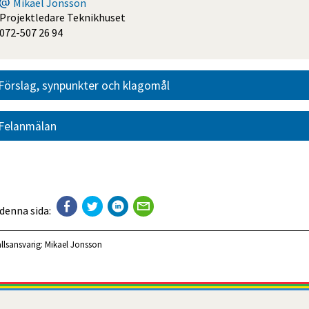
Mikael Jonsson
Projektledare Teknikhuset
072-507 26 94
Förslag, synpunkter och klagomål
Felanmälan
 denna sida:
llsansvarig:
Mikael Jonsson