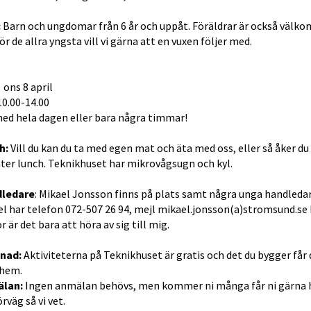
:
 Barn och ungdomar från 6 år och uppåt. Föräldrar är också välkom
ör de allra yngsta vill vi gärna att en vuxen följer med.
ons 8 april
10.00-14.00
med hela dagen eller bara några timmar!
h:
 Vill du kan du ta med egen mat och äta med oss, eller så åker du
ter lunch. Teknikhuset har mikrovågsugn och kyl.
ledare
: Mikael Jonsson finns på plats samt några unga handledar
l har telefon 072-507 26 94, mejl mikael.jonsson(a)stromsund.se 
r är det bara att höra av sig till mig.
nad:
 Aktiviteterna på Teknikhuset är gratis och det du bygger får d
hem.
lan: 
Ingen anmälan behövs, men kommer ni många får ni gärna h
förväg så vi vet.