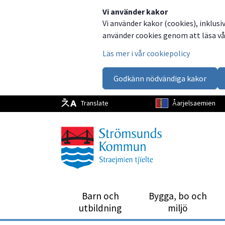
Dela
Dela
Dela
Dela
Vi använder kakor
Vi använder kakor (cookies), inklusi
på
på
på
via
använder cookies genom att läsa vår
Facebook
Twitter
LinkedIn
email
Läs mer i vår cookiepolicy
Godkänn nödvändiga kakor
Translate
Åarjelsaemien
Barn och
Bygga, bo och
utbild­ning
miljö