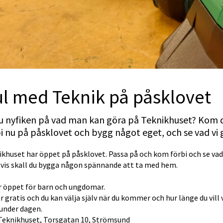
l med Teknik på påsklovet
u nyfiken på vad man kan göra på Teknikhuset? Kom d
i nu på påsklovet och bygg något eget, och se vad vi 
khuset har öppet på påsklovet. Passa på och kom förbi och se vad v
tvis skall du bygga någon spännande att ta med hem.
ar öppet för barn och ungdomar.
r gratis och du kan välja själv när du kommer och hur länge du vill v
under dagen.
Teknikhuset, Torsgatan 10, Strömsund