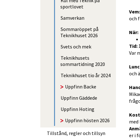
Kul med Teknik på
sportlovet
Vem
Samverkan
och f
Sommaröppet på
När:
Teknikhuset 2026
Tid:
 
Svets och mek
Var 
Teknikhusets
sommartidning 2020
Lunc
och ä
Teknikhuset tio år 2024
Uppfinn Backe
Hand
Mikae
Uppfinn Gäddede
frågo
Uppfinn Hoting
Kost
Uppfinn hösten 2026
med 
Anmä
Tillstånd, regler och tillsyn
er i 