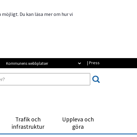
m möjligt. Du kan läsa mer om hur vi
Kommunens webbplatser
| Press
Trafik och
Uppleva och
infrastruktur
göra