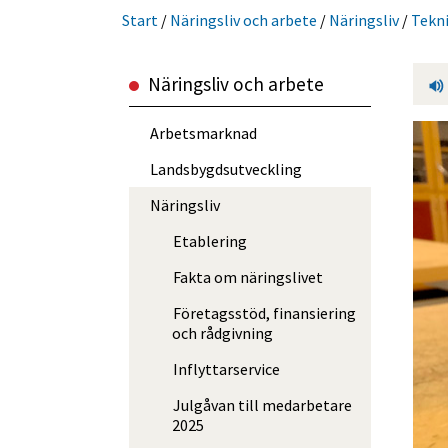
Start
/
Närings­liv och arbete
/
Näringsliv
/
Tekn
Närings­liv och arbete
Arbets­marknad
Landsbygds­ut­veckling
Näringsliv
Etablering
Fakta om näringslivet
Företagsstöd, finansiering
och rådgivning
Inflyttarservice
Julgåvan till medarbetare
2025