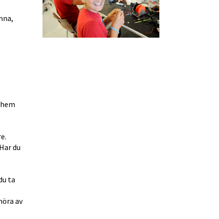
na, 
 hem 
e.
Har du 
u ta 
öra av 