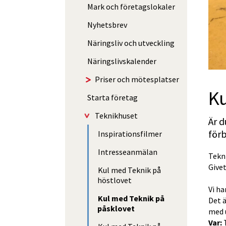
Mark och företags­lokaler
Nyhetsbrev
Näringsliv och utveckling
Näringslivskalender
Priser och mötesplatser
Ku
Starta företag
Teknikhuset
Är d
förb
Inspirationsfilmer
Intresseanmälan
Tekni
Give
Kul med Teknik på
höstlovet
Vi h
Kul med Teknik på
Det ä
påsklovet
med 
Var:
 