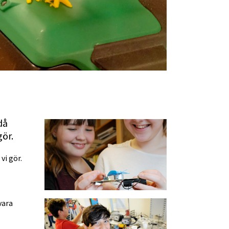
å 
gör.
i gör. 
ara 