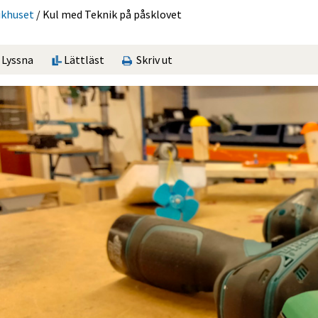
ikhuset
/
Kul med Teknik på påsklovet
Lyssna
Lättläst
Skriv ut