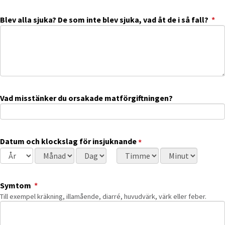
(o
Blev alla sjuka? De som inte blev sjuka, vad åt de i så fall?
*
Vad misstänker du orsakade matförgiftningen?
(obligatorisk)
Datum och klockslag för insjuknande
*
Datum och klockslag för insjuknande
Välj år
Välj månad
Välj dag
Välj timme
Välj minut
(obligatorisk)
Symtom
*
Till exempel kräkning, illamående, diarré, huvudvärk, värk eller feber.