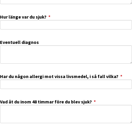
(obligatorisk)
Hur länge var du sjuk?
*
Eventuell diagnos
(obl
Har du någon allergi mot vissa livsmedel, i så fall vilka?
*
(obligatorisk)
Vad åt du inom 48 timmar före du blev sjuk?
*