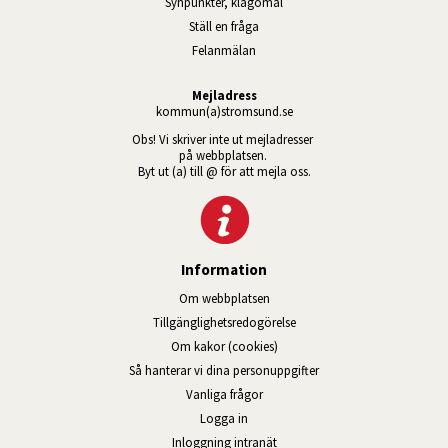
Synpunkter, klagomål
Ställ en fråga
Felanmälan
Mejladress
kommun(a)stromsund.se
Obs! Vi skriver inte ut mejladresser 
på webbplatsen. 
Byt ut (a) till @ för att mejla oss.
Information
Om webbplatsen
Tillgänglig­hets­redo­görelse
Om kakor (cookies)
Så hanterar vi dina personuppgifter
Vanliga frågor
Logga in
Öppnas i nytt fönster.
Inloggning intranät