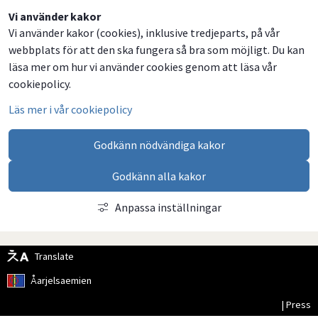
Dela
Dela
Dela
Dela
Vi använder kakor
Vi använder kakor (cookies), inklusive tredjeparts, på vår
på
på
på
via
webbplats för att den ska fungera så bra som möjligt. Du kan
Facebook
Twitter
LinkedIn
email
läsa mer om hur vi använder cookies genom att läsa vår
cookiepolicy.
Läs mer i vår cookiepolicy
Godkänn nödvändiga kakor
Godkänn alla kakor
Anpassa inställningar
Translate
Åarjelsaemien
| Press