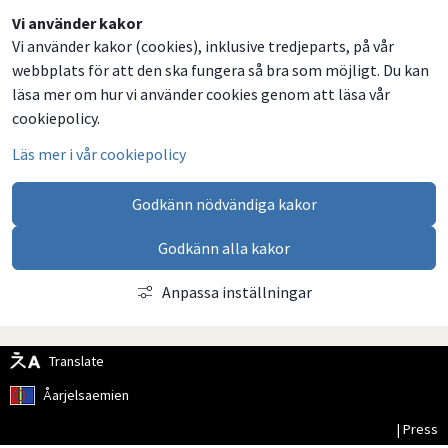
Dela
Dela
Dela
Dela
Vi använder kakor
Vi använder kakor (cookies), inklusive tredjeparts, på vår
på
på
på
via
webbplats för att den ska fungera så bra som möjligt. Du kan
Facebook
Twitter
LinkedIn
email
läsa mer om hur vi använder cookies genom att läsa vår
cookiepolicy.
Läs mer i vår cookiepolicy
Godkänn nödvändiga kakor
Godkänn alla kakor
Anpassa inställningar
Translate
Åarjelsaemien
| Press