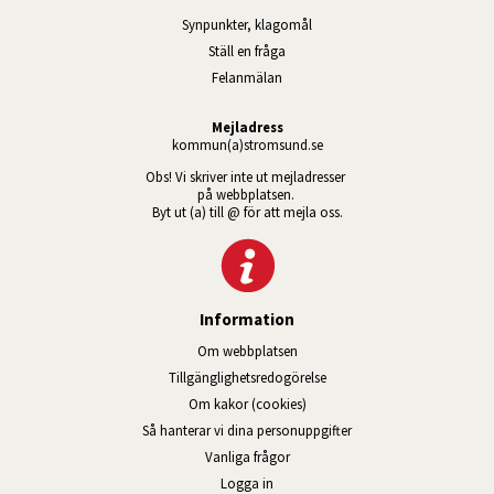
Synpunkter, klagomål
Ställ en fråga
Felanmälan
Mejladress
kommun(a)stromsund.se
Obs! Vi skriver inte ut mejladresser 
på webbplatsen. 
Byt ut (a) till @ för att mejla oss.
Information
Om webbplatsen
Tillgänglig­hets­redo­görelse
Om kakor (cookies)
Så hanterar vi dina personuppgifter
Vanliga frågor
Logga in