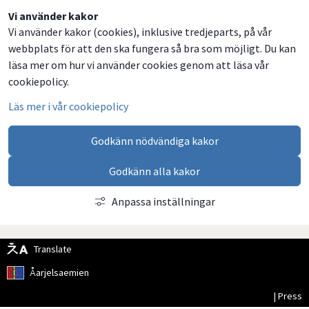
Dela
Dela
Dela
Dela
Vi använder kakor
Vi använder kakor (cookies), inklusive tredjeparts, på vår
på
på
på
via
webbplats för att den ska fungera så bra som möjligt. Du kan
Facebook
Twitter
LinkedIn
email
läsa mer om hur vi använder cookies genom att läsa vår
cookiepolicy.
Läs mer i vår cookiepolicy
Godkänn nödvändiga kakor
Godkänn alla kakor
Anpassa inställningar
Translate
Åarjelsaemien
| Press