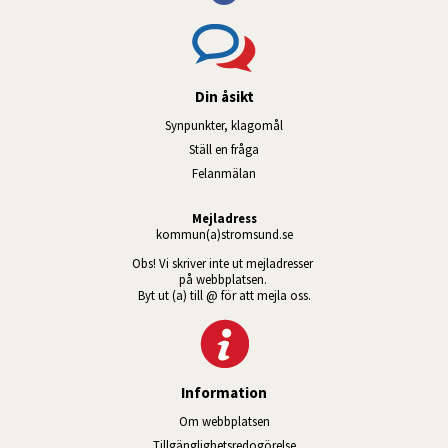
Din åsikt
Synpunkter, klagomål
Ställ en fråga
Felanmälan
Mejladress
kommun(a)stromsund.se
Obs! Vi skriver inte ut mejladresser 
på webbplatsen. 
Byt ut (a) till @ för att mejla oss.
Information
Om webbplatsen
Tillgänglig­hets­redo­görelse