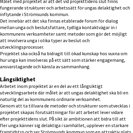
Målet med projektet är att det vid projekttidens slut finns 
fungerande strukturer och arbetssätt för ungas delaktighet och 
inflytande i Strömsunds kommun.
Det innebär att det ska finnas etablerade forum för dialog 
mellan unga och beslutsfattare, tydliga kontaktvägar in i 
kommunens verksamheter samt metoder som gör det möjligt 
att involvera unga i olika typer av beslut och 
utvecklingsprocesser.
Projektet ska också ha bidragit till ökad kunskap hos vuxna om 
hur unga kan involveras på ett sätt som stärker engagemang, 
ansvarstagande och känsla av sammanhang.
Långsiktighet
Arbetet inom projektet är en del av ett långsiktigt 
utvecklingsarbete där målet är att ungas delaktighet ska bli en 
naturlig del av kommunens ordinarie verksamhet.
Genom att ta tillvara de metoder och strukturer som utvecklas i 
projektet skapas förutsättningar för att arbetet lever vidare 
efter projekttidens slut. På sikt är ambitionen att bidra till att 
fler unga känner sig delaktiga i samhället, upplever en starkare 
framtidstro och ser Strömsunds kommun som en attraktiv plats 