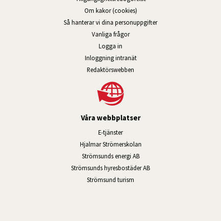
Om kakor (cookies)
Så hanterar vi dina personuppgifter
Vanliga frågor
Logga in
Öppnas i nytt fönster.
Inloggning intranät
Redaktörswebben
Våra webbplatser
Länk till annan webbplats, öppnas i n
E-tjänster
Länk till annan webbplats, öpp
Hjalmar Strömerskolan
Länk till annan webbplats, öppn
Strömsunds energi AB
Länk till annan webbplats, 
Strömsunds hyresbostäder AB
Öppnas i nytt fönster.
Strömsund turism