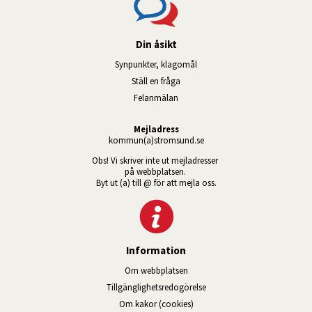
Din åsikt
Synpunkter, klagomål
Ställ en fråga
Felanmälan
Mejladress
kommun(a)stromsund.se
Obs! Vi skriver inte ut mejladresser 
på webbplatsen. 
Byt ut (a) till @ för att mejla oss.
Information
Om webbplatsen
Tillgänglig­hets­redo­görelse
Om kakor (cookies)