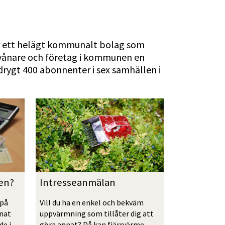
r ett helägt kommunalt bolag som 
nvånare och företag i kommunen en 
rygt 400 abonnenter i sex samhällen i 
en?
Intresseanmälan
på 
Vill du ha en enkel och bekväm 
nat 
uppvärmning som tillåter dig att 
e i 
göra annat? Då kan fjärrvärme 