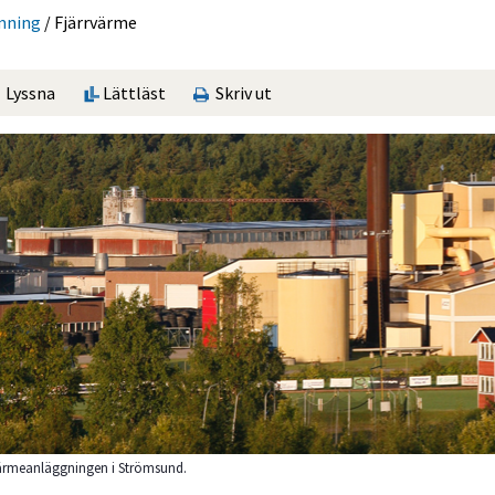
mning
/
Fjärrvärme
Lyssna
Lättläst
Skriv ut
ärmeanläggningen i Strömsund.