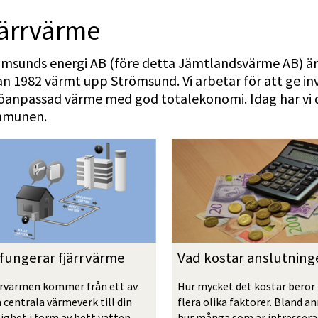
järrvärme
ömsunds energi AB (före detta Jämtlandsvärme AB) ä
n 1982 värmt upp Strömsund. Vi arbetar för att ge i
öanpassad värme med god totalekonomi. Idag har vi d
munen.
 fungerar fjärrvärme
Vad kostar anslutning
rrvärmen kommer från ett av 
Hur mycket det kostar beror 
 centrala värmeverk till din 
flera olika faktorer. Bland an
ighet i form av hett vatten. 
hur många som är intresserad