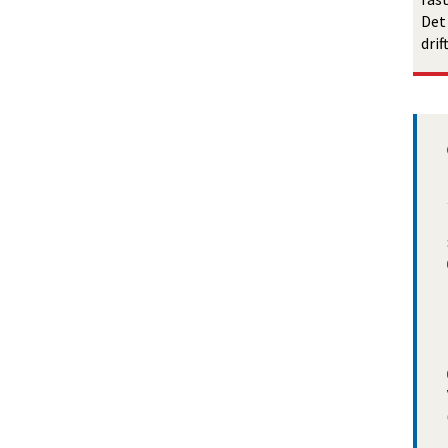
Det
drif