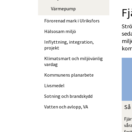
F
Värmepump
Förorenad mark i Ulriksfors
Str
Hälsosam miljö
seda
milj
Inflyttning, integration,
kom
projekt
Klimatsmart och miljövänlig
vardag
Kommunens planarbete
Livsmedel
Sotning och brandskydd
Så
Vatten och avlopp, VA
Fjä
våra
fast