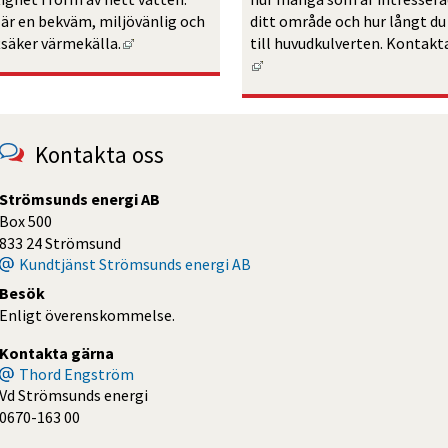
 är en bekväm, miljövänlig och 
ditt område och hur långt du 
Länk till annan webbplats, öppnas i nytt fönst
tsäker värmekälla.
till huvudkulverten. Kontakta
Länk till annan webbplats, 
Kontakta oss
Strömsunds energi AB
Box 500
833 24 Strömsund
Kundtjänst Strömsunds energi AB
Besök
Enligt överenskommelse.
Kontakta gärna
Thord Engström
Vd Strömsunds energi
0670-163 00