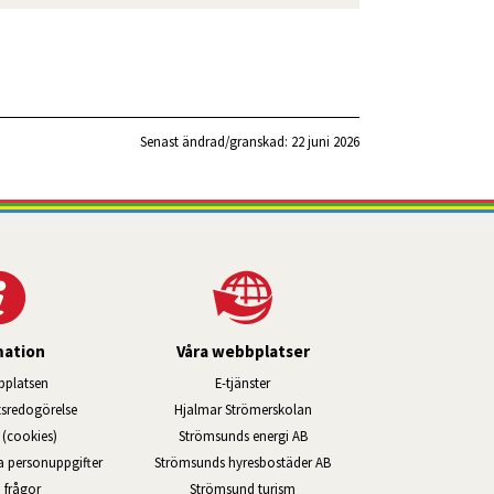
Senast ändrad/granskad: 
22 juni 2026
mation
Våra webbplatser
Länk till annan webbplats, öppnas i ny
platsen
E-tjänster
Länk till annan webbplats, öppn
ts­redo­görelse
Hjalmar Strömerskolan
Länk till annan webbplats, öppna
(cookies)
Strömsunds energi AB
Länk till annan webbplats, ö
na personuppgifter
Strömsunds hyresbostäder AB
Öppnas i nytt fönster.
 frågor
Strömsund turism