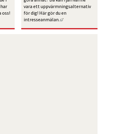
har 
vara ett uppvärmningsalternativ 
er.
 oss!
för dig! Här gör du en 
öppnas i nytt fönster.
Länk till annan webbplats, öppnas 
intresseanmälan.