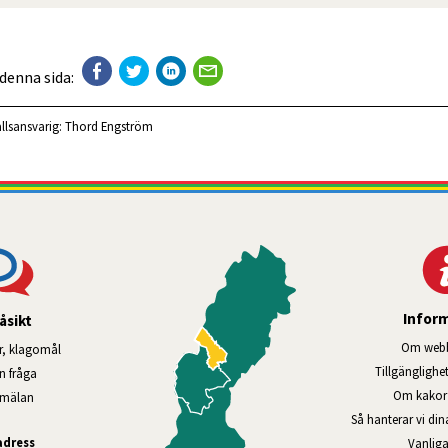
 denna sida:
llsansvarig:
Thord Engström
Infor
åsikt
Om webb
r, klagomål
Tillgänglig­he
en fråga
Om kakor 
nmälan
Så hanterar vi di
adress
Vanliga