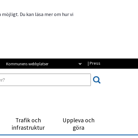
m möjligt. Du kan läsa mer om hur vi
Kommunens webbplatser
| Press
Trafik och
Uppleva och
infrastruktur
göra