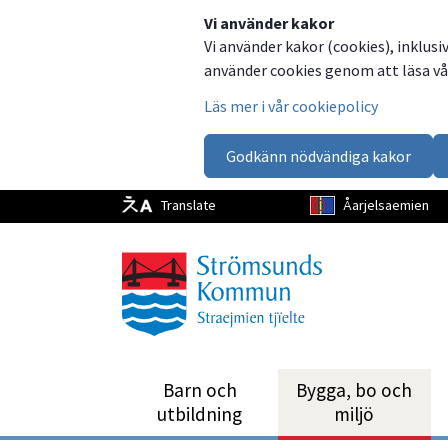
Dela
Dela
Dela
Dela
Vi använder kakor
Vi använder kakor (cookies), inklusi
på
på
på
via
använder cookies genom att läsa vår
Facebook
Twitter
LinkedIn
email
Läs mer i vår cookiepolicy
Godkänn nödvändiga kakor
Translate
Åarjelsaemien
Barn och
Bygga, bo och
utbild­ning
miljö