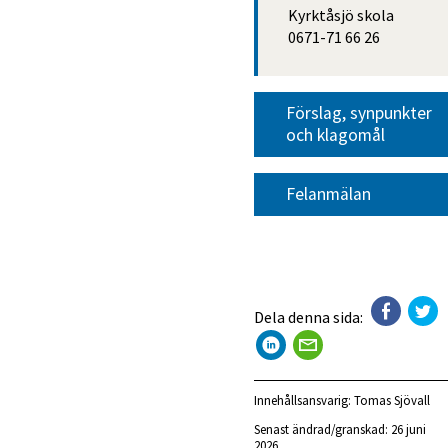
Kyrktåsjö skola
0671-71 66 26
Förslag, synpunkter 
och klagomål
Felanmälan
Dela denna sida:
Innehållsansvarig:
Tomas Sjövall
Senast ändrad/granskad: 
26 juni 
2026