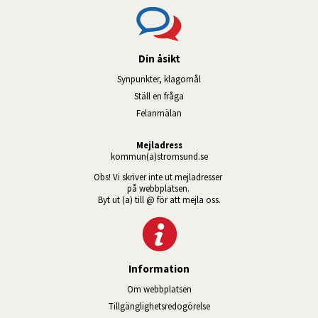
Din åsikt
Synpunkter, klagomål
Ställ en fråga
Felanmälan
Mejladress
kommun(a)stromsund.se
Obs! Vi skriver inte ut mejladresser 
på webbplatsen. 
Byt ut (a) till @ för att mejla oss.
Information
Om webbplatsen
Tillgänglig­hets­redo­görelse