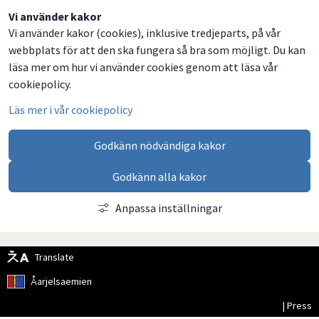
Dela
Dela
Dela
Dela
Vi använder kakor
Vi använder kakor (cookies), inklusive tredjeparts, på vår
på
på
på
via
webbplats för att den ska fungera så bra som möjligt. Du kan
Facebook
Twitter
LinkedIn
email
läsa mer om hur vi använder cookies genom att läsa vår
cookiepolicy.
Läs mer i vår cookiepolicy
Godkänn nödvändiga kakor
Godkänn alla kakor
Anpassa inställningar
Translate
Åarjelsaemien
| Press