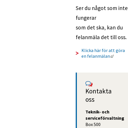
Ser du något som inte 
fungerar
som det ska, kan du 
felanmäla det till oss.
Klicka här för att göra 
Länk ti
en felanmälan
Kontakta 
oss
Teknik- och 
serviceförvaltning
Box 500