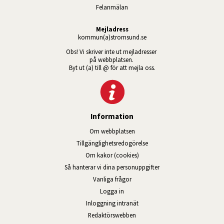
Felanmälan
Mejladress
kommun(a)stromsund.se
Obs! Vi skriver inte ut mejladresser 
på webbplatsen. 
Byt ut (a) till @ för att mejla oss.
Information
Om webbplatsen
Tillgänglig­hets­redo­görelse
Om kakor (cookies)
Så hanterar vi dina personuppgifter
Vanliga frågor
Logga in
Öppnas i nytt fönster.
Inloggning intranät
Redaktörswebben