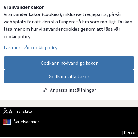
Dela
Dela
Dela
Dela
Vi använder kakor
Vi använder kakor (cookies), inklusive tredjeparts, på vår
på
på
på
via
webbplats för att den ska fungera så bra som möjligt. Du kan
Facebook
Twitter
LinkedIn
email
läsa mer om hur vi använder cookies genom att läsa vår
cookiepolicy.
Läs mer i vår cookiepolicy
Godkänn nödvändiga kakor
Godkänn alla kakor
Anpassa inställningar
Translate
Åarjelsaemien
| Press