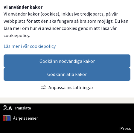
Dela
Dela
Dela
Dela
Vi använder kakor
Vi använder kakor (cookies), inklusive tredjeparts, på vår
på
på
på
via
webbplats för att den ska fungera så bra som möjligt. Du kan
Facebook
Twitter
LinkedIn
email
läsa mer om hur vi använder cookies genom att läsa vår
cookiepolicy.
Läs mer i vår cookiepolicy
Godkänn nödvändiga kakor
Godkänn alla kakor
Anpassa inställningar
Translate
Åarjelsaemien
| Press