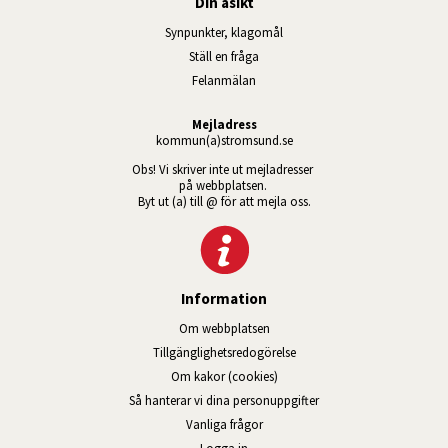
Din åsikt
Synpunkter, klagomål
Ställ en fråga
Felanmälan
Mejladress
kommun(a)stromsund.se
Obs! Vi skriver inte ut mejladresser 
på webbplatsen. 
Byt ut (a) till @ för att mejla oss.
Information
Om webbplatsen
Tillgänglig­hets­redo­görelse
Om kakor (cookies)
Så hanterar vi dina personuppgifter
Vanliga frågor
Logga in