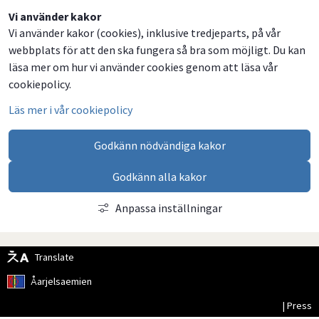
Dela
Dela
Dela
Dela
Vi använder kakor
Vi använder kakor (cookies), inklusive tredjeparts, på vår
på
på
på
via
webbplats för att den ska fungera så bra som möjligt. Du kan
Facebook
Twitter
LinkedIn
email
läsa mer om hur vi använder cookies genom att läsa vår
cookiepolicy.
Läs mer i vår cookiepolicy
Godkänn nödvändiga kakor
Godkänn alla kakor
Anpassa inställningar
Translate
Åarjelsaemien
| Press