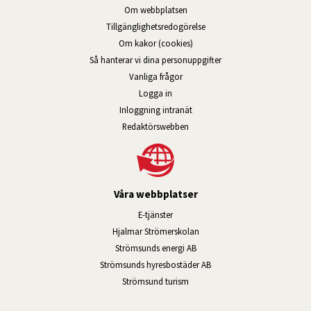
Om webbplatsen
Tillgänglig­hets­redo­görelse
Om kakor (cookies)
Så hanterar vi dina personuppgifter
Vanliga frågor
Logga in
Öppnas i nytt fönster.
Inloggning intranät
Redaktörswebben
Våra webbplatser
Länk till annan webbplats, öppnas i n
E-tjänster
Länk till annan webbplats, öpp
Hjalmar Strömerskolan
Länk till annan webbplats, öppn
Strömsunds energi AB
Länk till annan webbplats, 
Strömsunds hyresbostäder AB
Öppnas i nytt fönster.
Strömsund turism