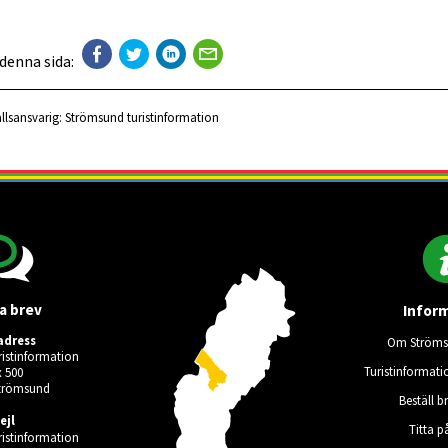
 denna sida:
llsansvarig:
Strömsund turistinformation
a brev
Infor
adress
Om Ströms
istinformation
Turistinformati
 500
Strömsund
Beställ b
ejl
Titta p
istinformation