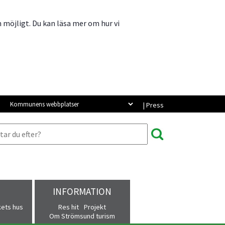
m möjligt. Du kan läsa mer om hur vi
Kommunens webbplatser
| Press
INFORMATION
kets hus
Res hit
Projekt
Om Strömsund turism