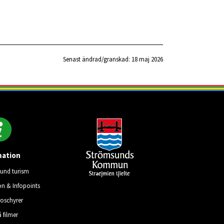
Senast ändrad/granskad: 
18 maj 2026
mation
und turism
on & Infopoints
roschyrer
å filmer