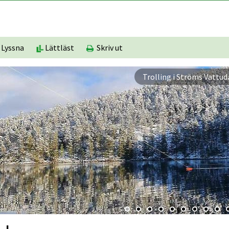
Lyssna
Lättläst
Skriv ut
Ströms Vattudal.