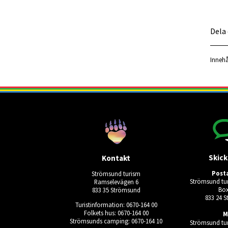
Dela
Innehå
Skick
Kontakt
Post
Strömsund turism
Strömsund tur
Ramselevägen 6
Box
833 35 Strömsund
833 24 
Turistinformation: 0670-164 00
Folkets hus: 0670-164 00
M
Strömsunds camping: 0670-164 10
Strömsund tur