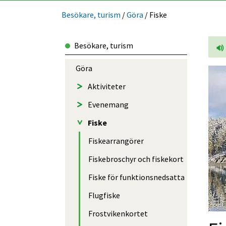
Besökare, turism
/
Göra
/
Fiske
Besökare, turism
Göra
tröms Vattudal.
Aktiviteter
Evenemang
Fiske
Fiske­arrangörer
Fiskebroschyr och fiskekort
Fiske för funktions­nedsatta
Flugfiske
Frostvikenkortet