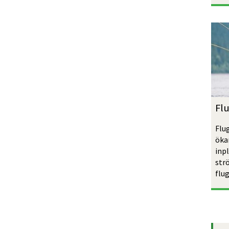
Flu
Flu
ökar
inpl
str
flug