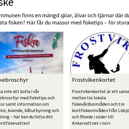
ske
mmunen finns en mängd sjöar, älvar och tjärnar där du
sta fisken? Här får du massor med fisketips – för stor
Frostvikenkortet
skebroschyr
Frostvikenkortet är ett sama
a inte att kolla i vår 
mellan tio lokala 
kebroschyr med fisketips och 
fiskevårdsområden och tre 
tor samt information om 
kortfiskeområden från Lidsjö
vice, boende, båtuthyrning och 
och Risede i söder till 
ning – här kan du hitta ditt 
Ankarvattnet i norr. 
oritfiskevatten!