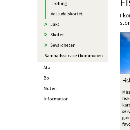
Fi
Trolling
Vattudalskortet
I ko
stör
Jakt
Skoter
Sevärdheter
Samhällsservice i kommunen
Äta
Bo
Fi
Möten
Miss
fis
Information
kar
ser
guid
fav