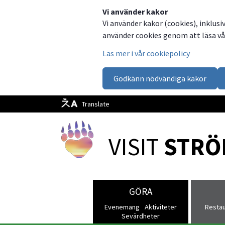
Dela
Dela
Dela
Dela
Besök
Vi använder kakor
Vi använder kakor (cookies), inklusi
på
på
på
via
oss
använder cookies genom att läsa vår
Facebook
Twitter
LinkedIn
email
på
Läs mer i vår cookiepolicy
Facebook
Godkänn nödvändiga kakor
Translate
VISIT 
STRÖ
GÖRA
Evenemang
Aktiviteter
Resta
Sevärdheter