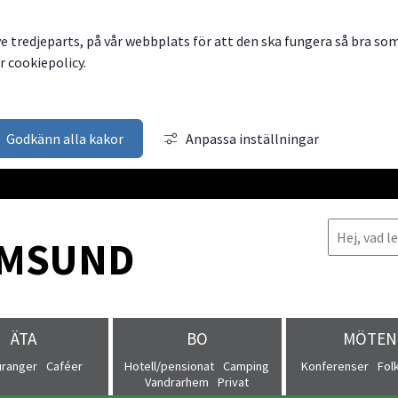
ve tredjeparts, på vår webbplats för att den ska fungera så bra so
 cookiepolicy.
Godkänn alla kakor
Anpassa inställningar
MSUND
ÄTA
BO
MÖTEN
uranger
Caféer
Hotell/pensionat
Camping
Konferenser
Fol
Vandrarhem
Privat