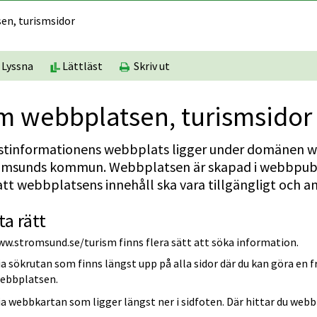
n, turismsidor
Lyssna
Lättläst
Skriv ut
m webbplatsen, turismsidor
istinformationens webbplats ligger under domänen w
ömsunds kommun. Webbplatsen är skapad i webbpublice
att webbplatsens innehåll ska vara tillgängligt och 
ta rätt
ww.stromsund.se/turism finns flera sätt att söka information.
ia sökrutan som finns längst upp på alla sidor där du kan göra en fr
ebbplatsen.
ia webbkartan som ligger längst ner i sidfoten. Där hittar du webb