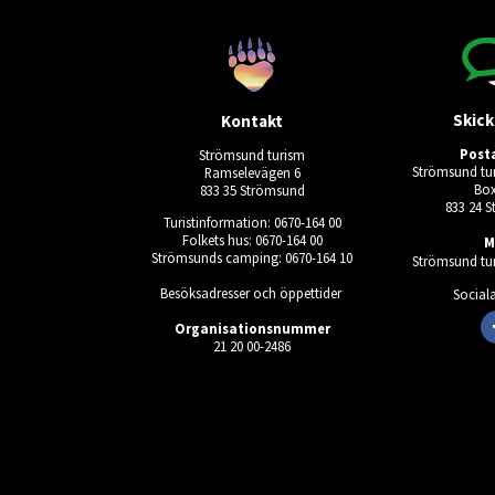
Skick
Kontakt
Post
Strömsund turism
Strömsund tur
Ramselevägen 6
Box
833 35 Strömsund
833 24 
Turistinformation: 0670-164 00
Folkets hus: 0670-164 00
M
Strömsunds camping: 0670-164 10
Strömsund tur
Besöksadresser och öppettider
Social
Organisationsnummer
21 20 00-2486