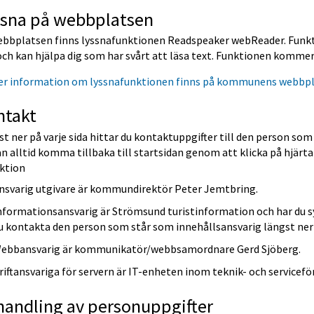
ssna på webbplatsen
ebbplatsen finns lyssnafunktionen Readspeaker webReader. Funkti
ch kan hjälpa dig som har svårt att läsa text. Funktionen kommer 
er information om lyssnafunktionen finns på kommunens webbp
ntakt
t ner på varje sida hittar du kontaktuppgifter till den person so
n alltid komma tillbaka till startsidan genom att klicka på hjärtat
ktion
nsvarig utgivare är kommundirektör Peter Jemtbring.
nformationsansvarig är Strömsund turistinformation och har du sy
u kontakta den person som står som innehållsansvarig längst ner 
ebbansvarig är kommunikatör/webbsamordnare Gerd Sjöberg.
riftansvariga för servern är IT-enheten inom teknik- och servicefö
handling av personuppgifter