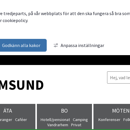
ve tredjeparts, på vår webbplats för att den ska fungera så bra so
 cookiepolicy.
Godkänn alla kakor
Anpassa inställningar
MSUND
ÄTA
BO
MÖTEN
uranger
Caféer
Hotell/pensionat
Camping
Konferenser
Fol
Vandrarhem
Privat