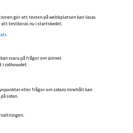
onen gör att texten på webbplatsen kan läsas 
att testköras nu i startskedet.
lats
m kan svara på frågor om ämnet.
 i sidhuvudet.
npunkter eller frågor om sidans innehåll kan 
på sidan.
rvaltningen.