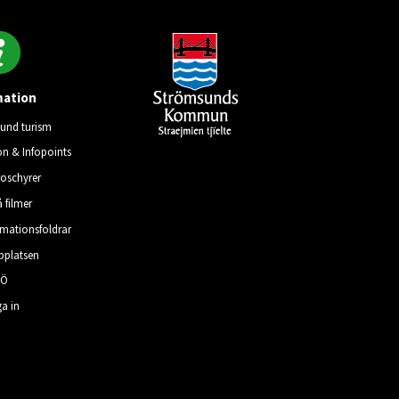
mation
und turism
on & Infopoints
roschyrer
å filmer
rmationsfoldrar
platsen
–Ö
a in