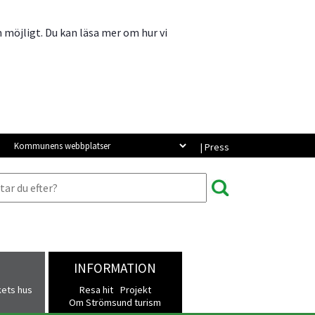
m möjligt. Du kan läsa mer om hur vi
Kommunens webbplatser
| Press
INFORMATION
kets hus
Resa hit
Projekt
Om Strömsund turism