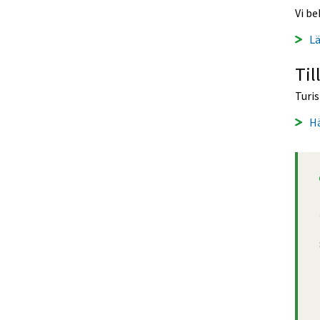
Vi b
L
Til
Turi
Hä