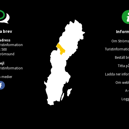
a brev
Infor
adress
Om Ströms
istinformation
Turistinformati
 500
Strömsund
Beställ b
ejl
Titta p
istinformation
Ladda ner info
a medier
Om webb
A
Logg