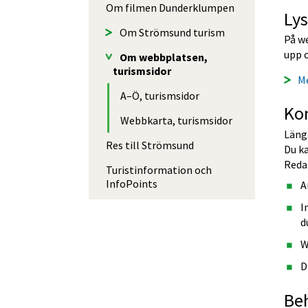
Om filmen Dunder­klumpen
Ly
Om Strömsund turism
På w
upp o
Om webbplatsen,
turismsidor
M
A–Ö, turismsidor
Ko
Webbkarta, turismsidor
Längs
Res till Strömsund
Du ka
Reda
Turistinfor­mation och
InfoPoints
A
I
d
W
D
Be