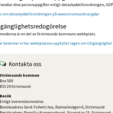
ehandlar dina personuppgifter enligt dataskyddsförordningen, GDP
äs om dataskyddsförordningen på www.stromsund.se/gdpr
lgänglighetsredogörelse
smsidorna är en del av Strömsunds kommuns webbplats.
r beskriver vi hur webbplatsen uppfyller lagen om tillgänglighet ti
Kontakta oss
Strömsunds kommun
Box 500
833 24 Strömsund
Besök
Enligt överenskommelse.
Besöksadress Gerd: Folkets hus, Ramselevägen 6, Strömsund
Besöksadress Pernilla: Kommunhuset, Storgatan 15, Strömsund