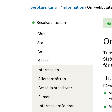
Besökare, turism
/
Information
/
Om webbplatse
Besökare, turism
Göra
O
Äta
Bo
Tur
Str
Möten
för 
Information
Hit
Allemansrätten
På w
Beställa broschyrer
V
Filmer
w
Informations­foldrar
V