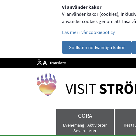
Dela
Dela
Dela
Dela
Besök
Vi använder kakor
Vi använder kakor (cookies), inklusi
på
på
på
via
oss
använder cookies genom att läsa vår
Facebook
Twitter
LinkedIn
email
på
Läs mer i vår cookiepolicy
Facebook
Godkänn nödvändiga kakor
Translate
VISIT 
STRÖ
GÖRA
Evenemang
Aktiviteter
Resta
Sevärdheter