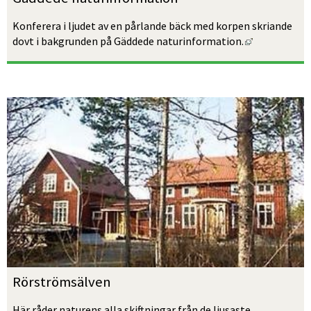
Konferera i ljudet av en pårlande bäck med korpen skriande 
Länk till an
dovt i bakgrunden på Gäddede naturinformation.
Rörströmsälven 
Här råder naturens alla skiftningar från de ljusaste 