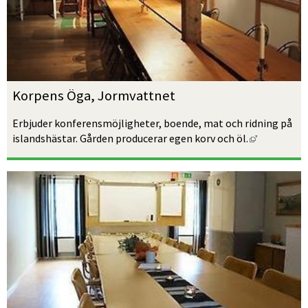
Korpens Öga, Jormvattnet
Erbjuder konferensmöjligheter, boende, mat och ridning på 
Länk till a
islandshästar. Gården producerar egen korv och öl.