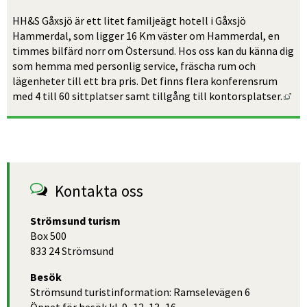
HH&S Gåxsjö är ett litet familjeägt hotell i Gåxsjö 
Hammerdal, som ligger 16 Km väster om Hammerdal, en 
timmes bilfärd norr om Östersund. Hos oss kan du känna dig 
som hemma med personlig service, fräscha rum och 
lägenheter till ett bra pris. Det finns flera konferensrum 
Län
med 4 till 60 sittplatser samt tillgång till kontorsplatser.
Kontakta oss
Strömsund turism
Box 500
833 24 Strömsund
Besök
Strömsund turistinformation: Ramselevägen 6
Öppet för besök kl. 9–12, 13–16.