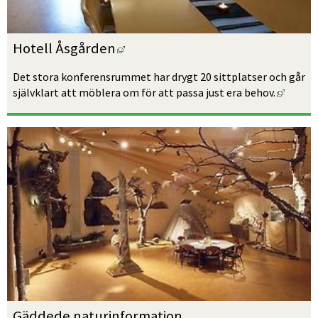
Länk till annan webbplats, öppn
Hotell Åsgården
Det stora konferensrummet har drygt 20 sittplatser och går 
Länk ti
självklart att möblera om för att passa just era behov.
Gäddede naturinformation