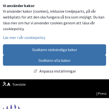
Dela
Dela
Dela
Dela
Besök
Vi använder kakor
Vi använder kakor (cookies), inklusive tredjeparts, på vår
på
på
på
via
oss
webbplats för att den ska fungera så bra som möjligt. Du kan
Facebook
Twitter
LinkedIn
email
på
läsa mer om hur vi använder cookies genom att läsa vår
Facebook
cookiepolicy.
Läs mer i vår cookiepolicy
Godkänn nödvändiga kakor
Godkänn alla kakor
Anpassa inställningar
Translate
| Press