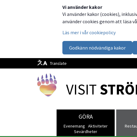
Dela
Dela
Dela
Dela
Besök
Vi använder kakor
Vi använder kakor (cookies), inklusi
på
på
på
via
oss
använder cookies genom att läsa vår
Facebook
Twitter
LinkedIn
email
på
Läs mer i vår cookiepolicy
Facebook
Godkänn nödvändiga kakor
Translate
VISIT 
STRÖ
GÖRA
Evenemang
Aktiviteter
Resta
Sevärdheter