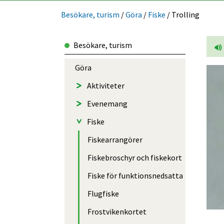
Besökare, turism
/
Göra
/
Fiske
/
Trolling
Besökare, turism
Göra
Aktiviteter
Evenemang
Fiske
Fiske­arrangörer
Fiskebroschyr och fiskekort
Fiske för funktions­nedsatta
Flugfiske
Frostvikenkortet