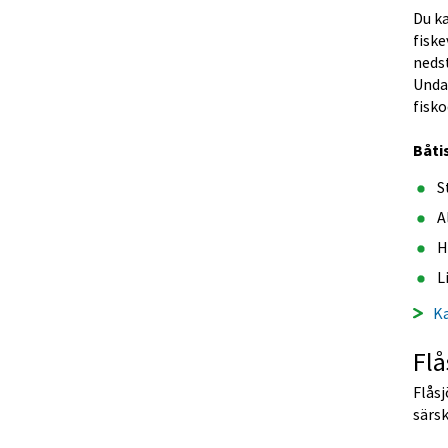
Du ka
fiske
nedst
Unda
fisko
Båti
S
A
H
L
Ka
Flå
Flåsj
särsk