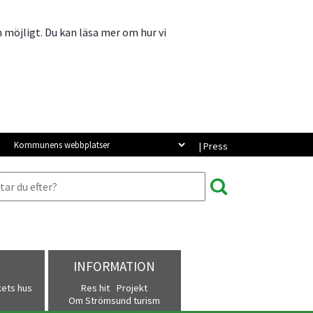
m möjligt. Du kan läsa mer om hur vi
Kommunens webbplatser
| Press
INFORMATION
kets hus
Res hit
Projekt
Om Strömsund turism