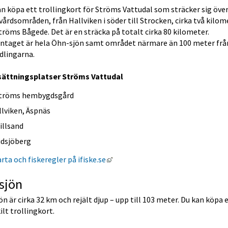
n köpa ett trollingkort för Ströms Vattudal som sträcker sig över
vårdsområden, från Hallviken i söder till Strocken, cirka två kilome
röms Bågede. Det är en sträcka på totalt cirka 80 kilometer. 
ntaget är hela Öhn-sjön samt området närmare än 100 meter från
dlingarna.
sättningsplatser Ströms Vattudal
tröms hembygdsgård
llviken, Äspnäs
illsand
idsjöberg
Länk till annan webbplats, öppnas
rta och fiskeregler på ifiske.se
sjön
ön är cirka 32 km och rejält djup – upp till 103 meter. Du kan köpa e
ilt trollingkort.