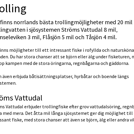
olling
finns norrlands bästa trollingmöjligheter med 20 mil 
lingvatten i sjösystemen Ströms Vattudal 8 mil, 
seleviken 3 mil, Flåsjön 5 mil och Tåsjön 4 mil.
inns möjligheter till ett intressant fiske i rofyllda och natursköna 
en. Du har stora chanser att se björn eller älg under fisketuren, n
upp kampen med de stora öringarna, regnbågarna och gäddorna.
n även erbjuda båtisättningsplatser, hyrbåtar och boende längs 
ystemen.
röms Vattudal
s Vattudal erbjuder trollingfiske efter grov vattudalsöring, regnb
 med mera. Det åtta mil långa sjösystemet ger dig möjlighet till 
ssant fiske, med stora chanser att även se björn, älg eller andra vil