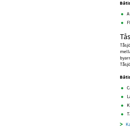
Båti
A
F
Tå
Tåsjö
mella
byarn
Tåsjö
Båti
C
L
K
T
Ka