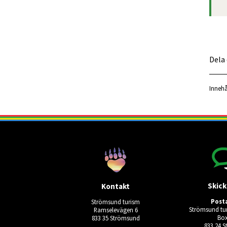
Dela
Innehå
Skick
Kontakt
Post
Strömsund turism
Strömsund tur
Ramselevägen 6
Box
833 35 Strömsund
833 24 