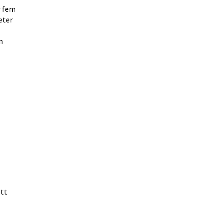
 fem 
ter 
 
 i nytt fönster.
tt 