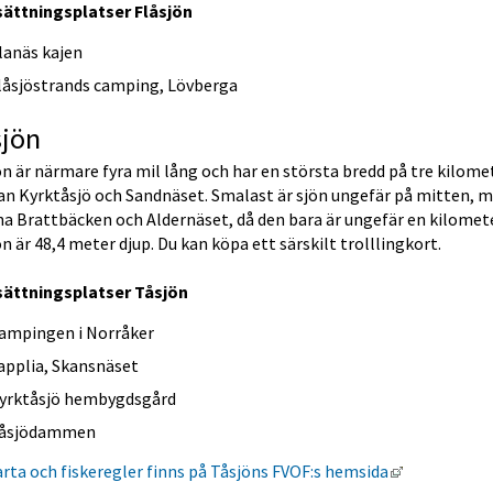
sättningsplatser Flåsjön
lanäs kajen
låsjöstrands camping, Lövberga
sjön
n är närmare fyra mil lång och har en största bredd på tre kilomet
n Kyrktåsjö och Sandnäset. Smalast är sjön ungefär på mitten, me
a Brattbäcken och Aldernäset, då den bara är ungefär en kilometer
n är 48,4 meter djup. Du kan köpa ett särskilt trolllingkort.
sättningsplatser Tåsjön
ampingen i Norråker
applia, Skansnäset
yrktåsjö hembygdsgård
åsjödammen
Länk till an
rta och fiskeregler finns på Tåsjöns FVOF:s hemsida