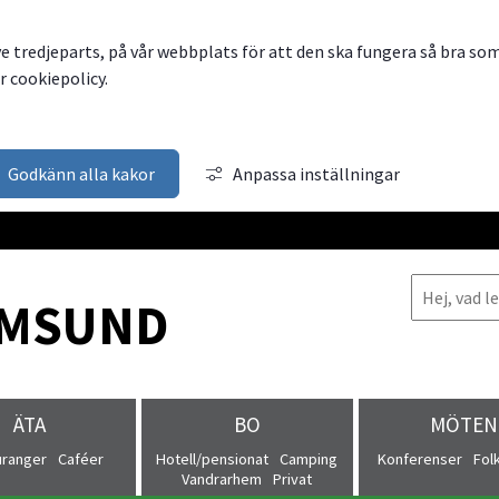
ve tredjeparts, på vår webbplats för att den ska fungera så bra so
 cookiepolicy.
Godkänn alla kakor
Anpassa inställningar
MSUND
ÄTA
BO
MÖTEN
uranger
Caféer
Hotell/pensionat
Camping
Konferenser
Fol
Vandrarhem
Privat