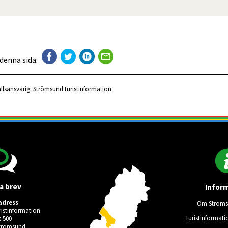
 denna sida:
llsansvarig:
Strömsund turistinformation
a brev
Infor
adress
Om Ströms
istinformation
Turistinformati
 500
Strömsund