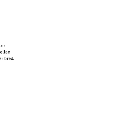
er 
llan 
 bred. 
nan webbplats, öppnas i nytt fönster.