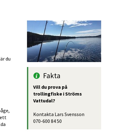
är du 
Fakta
Vill du prova på 
trollingfiske i Ströms 
Vattudal?
åge, 
Kontakta Lars Svensson 
ett 
070-600 84 50
da 