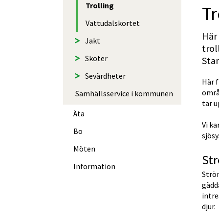
Trolling
Tr
Vattudalskortet
Här 
Jakt
trol
Skoter
Stam
Sevärdheter
Här f
områd
Samhällsservice i kommunen
tar 
Äta
Vi ka
Bo
sjös
Möten
St
Information
Ström
gädda
intre
djur.