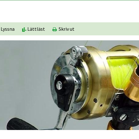
Lyssna
Lättläst
Skriv ut