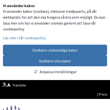
Dela
Dela
Dela
Dela
Besök
Vi använder kakor
Vi använder kakor (cookies), inklusive tredjeparts, på vår
på
på
på
via
oss
webbplats för att den ska fungera så bra som möjligt. Du kan
Facebook
Twitter
LinkedIn
email
på
läsa mer om hur vi använder cookies genom att läsa vår
Facebook
cookiepolicy.
Läs mer i vår cookiepolicy
Godkänn nödvändiga kakor
Godkänn alla kakor
Anpassa inställningar
Translate
| Press