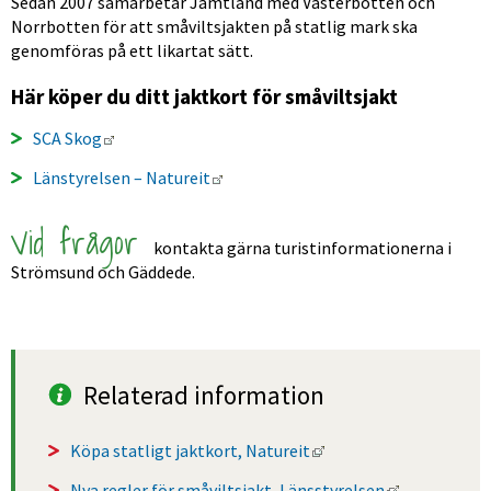
Sedan 2007 samarbetar Jämtland med Västerbotten och 
Norrbotten för att småviltsjakten på statlig mark ska 
genomföras på ett likartat sätt.
Här köper du ditt jaktkort för småviltsjakt
Länk till annan webbplats.
SCA Skog
Länk till annan webbplats.
Länstyrelsen – Natureit
Vid frågor 
kontakta gärna turistinformationerna i 
Strömsund och Gäddede.
Relaterad information
Länk till annan webbpl
Köpa statligt jaktkort, Natureit
Länk till an
Nya regler för småviltsjakt, Länsstyrelsen