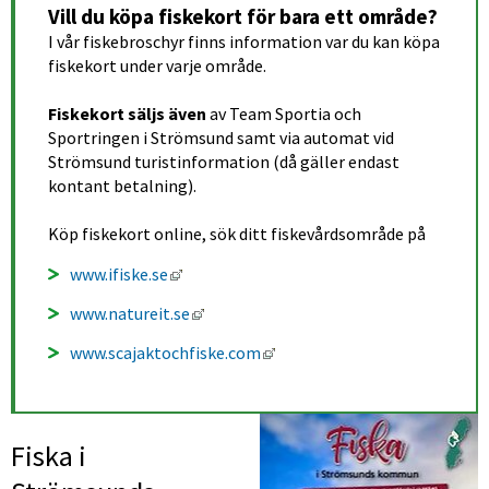
Vill du köpa fiskekort för bara ett område?
I vår fiskebroschyr finns information var du kan köpa 
fiskekort under varje område.
Fiskekort säljs även
 av Team Sportia och 
Sportringen i Strömsund samt via automat vid 
Strömsund turistinformation (då gäller endast 
kontant betalning).
Köp fiskekort online, sök ditt fiskevårdsområde på
Länk till annan webbplats, öppnas i nytt 
www.ifiske.se
Länk till annan webbplats, öppnas i ny
www.natureit.se
Länk till annan webbplats, ö
www.scajaktochfiske.com
Fiska i 