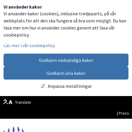
Dela
Dela
Dela
Dela
Besök
Vi använder kakor
Vi använder kakor (cookies), inklusive tredjeparts, på vår
på
på
på
via
oss
webbplats för att den ska fungera så bra som möjligt. Du kan
Facebook
Twitter
LinkedIn
email
på
läsa mer om hur vi använder cookies genom att läsa vår
Facebook
cookiepolicy.
Läs mer i vår cookiepolicy
Godkänn nödvändiga kakor
Godkänn alla kakor
Anpassa inställningar
Translate
| Press