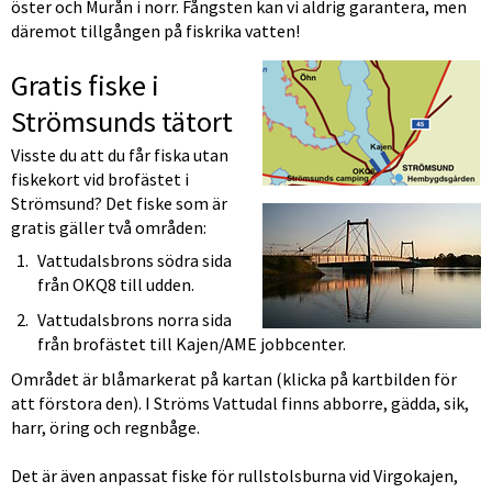
öster och Murån i norr. Fångsten kan vi aldrig garantera, men 
däremot tillgången på fiskrika vatten!
F
Gratis fiske i 
Strömsunds tätort
Visste du att du får fiska utan 
fiskekort vid brofästet i 
Strömsund? Det fiske som är 
gratis gäller två områden:
Vattudalsbrons södra sida 
från OKQ8 till udden.
Vattudalsbrons norra sida 
från brofästet till Kajen/AME jobbcenter.
Området är blåmarkerat på kartan (klicka på kartbilden för 
att förstora den). I Ströms Vattudal finns abborre, gädda, sik, 
harr, öring och regnbåge.
Det är även anpassat fiske för rullstolsburna vid Virgokajen, 