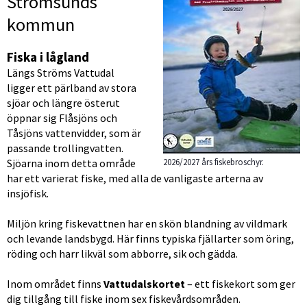
Strömsunds 
kommun
Fiska i lågland
Längs Ströms Vattudal 
ligger ett pärlband av stora 
sjöar och längre österut 
öppnar sig Flåsjöns och 
Tåsjöns vattenvidder, som är 
passande trollingvatten. 
Sjöarna inom detta område 
2026/2027 års fiskebroschyr.
har ett varierat fiske, med alla de vanligaste arterna av 
insjöfisk.
Miljön kring fiskevattnen har en skön blandning av vildmark 
och levande landsbygd. Här finns typiska fjällarter som öring, 
röding och harr likväl som abborre, sik och gädda.
Inom området finns 
Vattudalskortet
 – ett fiskekort som ger 
dig tillgång till fiske inom sex fiskevårdsområden.