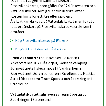
Det finns två gemensamma fiskekort – 
Frostvikenkortet, som gäller för 124 fiskevatten och 
Vattudalskortet som gäller för 38 fiskevatten. 
Korten finns för ett, tre eller sju dygn.
Årskort kan du köpa på Vattudalskortet men för att 
lösa ett årskort på Frostviken ska du vara skriven i 
området.
Länk till annan webbpla
Köp Frostvikenkortet på iFiske
Länk till annan webbplat
Köp Vattudalskortet på iFiske
Frostvikenkortet 
säljs även av Lia Ranch i 
Ankarvattnet, ICA Blåsjöfjäll, Gäddede camping, 
Jormvattnets fiskecamp, STF Vandrarhem i 
Björkvattnet, Sören Lundgren i Fågelberget, Mattias 
Strid i Risede samt Team Sportia och Sportringen i 
Strömsund.
Vattudalskortet
 säljs även av Team Sportia och 
Sportringen i Strömsund.