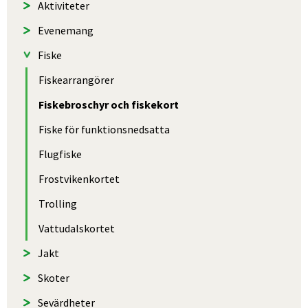
Aktiviteter
Evenemang
Fiske
Fiske­arrangörer
Fiskebroschyr och fiskekort
Fiske för funktions­nedsatta
Flugfiske
Frostvikenkortet
Trolling
Vattudalskortet
Jakt
Skoter
Sevärdheter