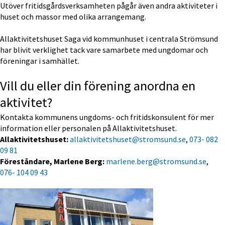
Utöver fritidsgårdsverksamheten pågår även andra aktiviteter i 
huset och massor med olika arrangemang.
Allaktivitetshuset Saga vid kommunhuset i centrala Strömsund 
har blivit verklighet tack vare samarbete med ungdomar och 
föreningar i samhället.
Vill du eller din förening anordna en 
aktivitet?
Kontakta kommunens ungdoms- och fritidskonsulent för mer 
information eller personalen på Allaktivitetshuset.
Allaktivitetshuset: 
allaktivitetshuset@stromsund.se
, 
073- 082 
09 81
Föreståndare, Marlene Berg: 
marlene.berg@stromsund.se
, 
076- 104 09 43