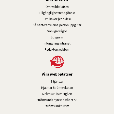
Om webbplatsen
Tillgänglig­hets­redo­görelse
Om kakor (cookies)
Så hanterar vi dina personuppgifter
Vanliga frågor
Logga in
Öppnas i nytt fönster.
Inloggning intranät
Redaktörswebben
Våra webbplatser
Länk till annan webbplats, öppnas i n
E-tjänster
Länk till annan webbplats, öpp
Hjalmar Strömerskolan
Länk till annan webbplats, öppn
Strömsunds energi AB
Länk till annan webbplats, 
Strömsunds hyresbostäder AB
Öppnas i nytt fönster.
Strömsund turism