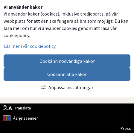
Dela
Dela
Dela
Dela
Vi använder kakor
Vi använder kakor (cookies), inklusive tredjeparts, på vår
på
på
på
via
webbplats för att den ska fungera så bra som möjligt. Du kan
Facebook
Twitter
LinkedIn
email
läsa mer om hur vi använder cookies genom att läsa vår
cookiepolicy.
Läs mer i vår cookiepolicy
Godkänn nödvändiga kakor
Godkänn alla kakor
Anpassa inställningar
Translate
Åarjelsaemien
| Press