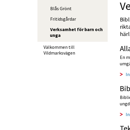
Ve
Blås Grönt
Bib
Fritidsgårdar
rikt
Verksamhet för barn och
här
unga
All
Välkommen till
Vildmarksvägen
En mö
umgä
In
Bib
Bibl
ungd
I
Te