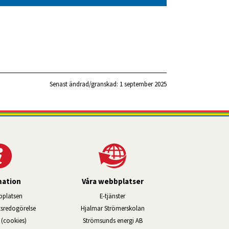
Senast ändrad/granskad: 
1 september 2025
mation
Våra webbplatser
Länk till annan webbplats, öppnas i ny
platsen
E-tjänster
Länk till annan webbplats, öppn
ts­redo­görelse
Hjalmar Strömerskolan
Länk till annan webbplats, öppna
(cookies)
Strömsunds energi AB