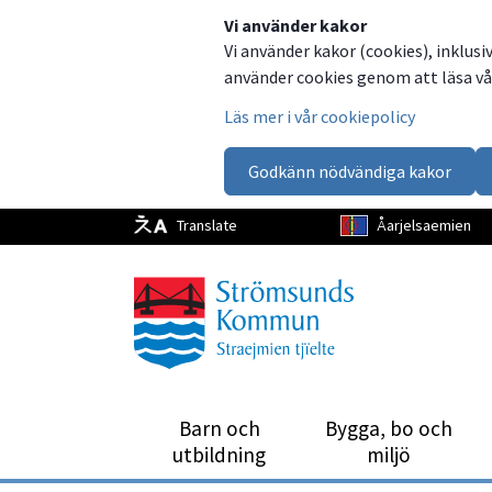
Dela
Dela
Dela
Dela
Vi använder kakor
Vi använder kakor (cookies), inklusi
på
på
på
via
använder cookies genom att läsa vår
Facebook
Twitter
LinkedIn
email
Läs mer i vår cookiepolicy
Godkänn nödvändiga kakor
Translate
Åarjelsaemien
Barn och
Bygga, bo och
utbild­ning
miljö