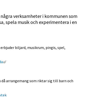
a
å några verksamheter i kommunen som 
äsa, spela musik och experimentera i en 
erbjuder biljard, musikrum, pingis, spel, 
Länk till annan webbplats, öppnas i nytt fönster.
da
då arrangemang som riktar sig till barn och 
otek