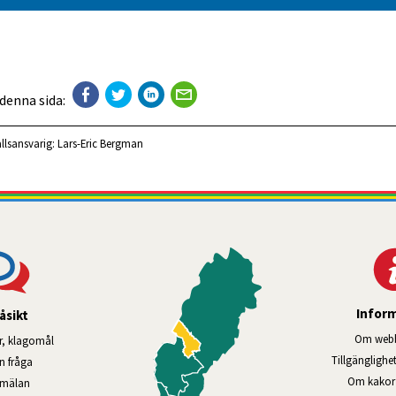
 denna sida:
llsansvarig:
Lars-Eric Bergman
Infor
åsikt
Om webb
r, klagomål
Tillgänglig­he
en fråga
Om kakor 
nmälan