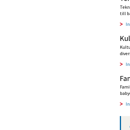
Tekni
till
In
Ku
Kultu
diver
I
Fa
Famil
baby
In