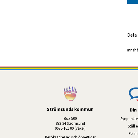
Dela
Innehå
Strömsunds kommun
Din 
Box 500
Synpunkte
833 24 Strömsund
Ställ 
0670-161 00 (växel)
Fela
Besöksadresser och öppettider