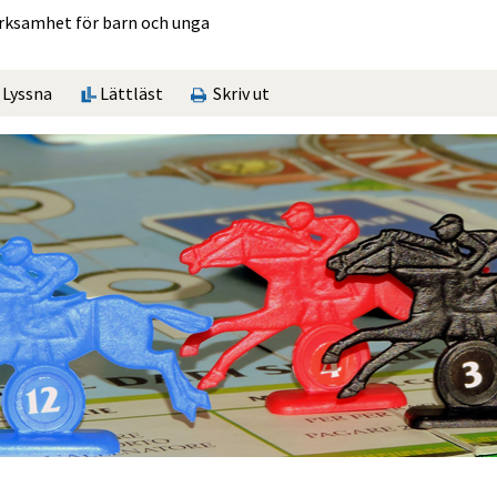
rksamhet för barn och unga
Lyssna
Lättläst
Skriv ut