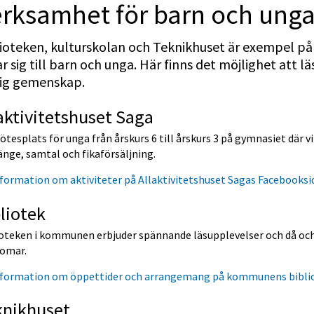
rksamhet för barn och ung
lioteken, kulturskolan och Teknikhuset är exempel p
ar sig till barn och unga. Här finns det möjlighet att l
lig gemenskap.
aktivitetshuset Saga
tesplats för unga från årskurs 6 till årskurs 3 på gymnasiet där vi 
nge, samtal och fikaförsäljning.
formation om aktiviteter på Allaktivitetshuset Sagas Facebooksi
liotek
ioteken i kommunen erbjuder spännande läsupplevelser och då och 
omar.
nformation om öppettider och arrangemang på kommunens bibli
knikhuset