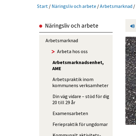
Start
/
Närings­liv och arbete
/
Arbets­marknad
/
Närings­liv och arbete
Arbets­marknad
Arbeta hos oss
Arbets­marknads­enhet,
AME
Arbetspraktik inom
kommunens verksamheter
Din väg vidare – stöd för dig
20 till 29 år
Examens­arbeten
Feriepraktik för ungdomar
Kommunalt aktivitets­