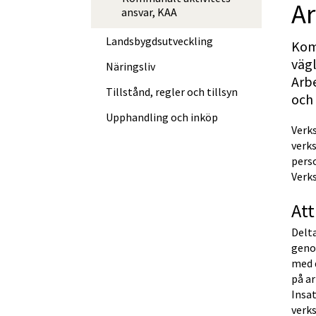
Ar
ansvar, KAA
Landsbygds­ut­veckling
Kom
vägl
Näringsliv
Arb
Tillstånd, regler och tillsyn
och
Upphandling och inköp
Verk
verks
perso
Verk
Att
Delt
geno
med 
på ar
Insa
verk