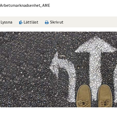
Arbets­marknads­enhet, AME
Lyssna
Lättläst
Skriv ut