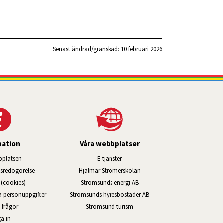
Senast ändrad/granskad: 
10 februari 2026
mation
Våra webbplatser
Länk till annan webbplats, öppnas i ny
platsen
E-tjänster
Länk till annan webbplats, öppn
ts­redo­görelse
Hjalmar Strömerskolan
Länk till annan webbplats, öppna
(cookies)
Strömsunds energi AB
Länk till annan webbplats, ö
na personuppgifter
Strömsunds hyresbostäder AB
Öppnas i nytt fönster.
 frågor
Strömsund turism
a in