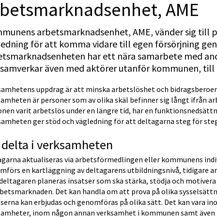
bets­marknads­enhet, AME
munens arbetsmarknadsenhet, AME, vänder sig till pe
edning för att komma vidare till egen försörjning gen
etsmarknadsenheten har ett nära samarbete med an
 samverkar även med aktörer utanför kommunen, till
samhetens uppdrag är att minska arbetslöshet och bidragsberoe
amheten är personer som av olika skäl befinner sig långt ifrån ar
nen varit arbetslös under en längre tid, har en funktionsnedsättni
samheten ger stöd och vägledning för att deltagarna steg för st
 delta i verksamheten
agarna aktualiseras via arbetsförmedlingen eller kommunens indiv
mförs en kartläggning av deltagarens utbildningsnivå, tidigare a
deltagaren planeras insatser som ska stärka, stödja och motivera
betsmarknaden. Det kan handla om att prova på olika sysselsättnin
tserna kan erbjudas och genomföras på olika sätt. Det kan vara 
samheter, inom någon annan verksamhet i kommunen samt även ino