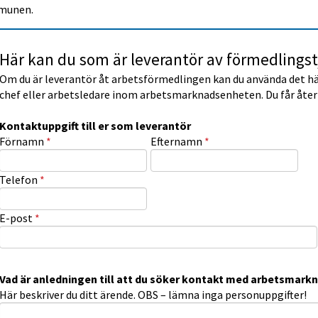
munen.
Här kan du som är leverantör av förmedlingst
Om du är leverantör åt arbetsförmedlingen kan du använda det hä
chef eller arbetsledare inom arbetsmarknadsenheten. Du får åter
Kontaktuppgift till er som leverantör
Kontaktuppgift till er som leverantör
(obligatorisk)
(obligatorisk)
Förnamn
*
Efternamn
*
(obligatorisk)
Telefon
*
(obligatorisk)
E-post
*
Vad är anledningen till att du söker kontakt med arbetsmar
Här beskriver du ditt ärende. OBS – lämna inga personuppgifter!