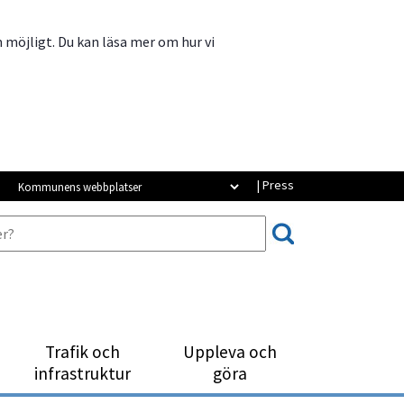
m möjligt. Du kan läsa mer om hur vi
Kommunens webbplatser
| Press
Trafik och
Uppleva och
infrastruktur
göra