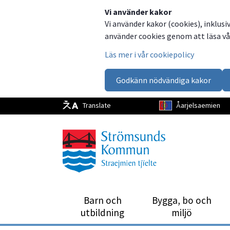
Dela
Dela
Dela
Dela
Vi använder kakor
Vi använder kakor (cookies), inklusi
på
på
på
via
använder cookies genom att läsa vår
Facebook
Twitter
LinkedIn
email
Läs mer i vår cookiepolicy
Godkänn nödvändiga kakor
Translate
Åarjelsaemien
Barn och
Bygga, bo och
utbild­ning
miljö