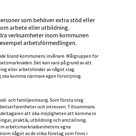
rsoner som behöver extra stöd eller 
om arbete eller utbildning. 
dra verksamheter inom kommunen 
 exempel arbetsförmedlingen.
nde bland kommunens invånare. Målgruppen för 
betsmarknaden. Det kan vara på grund av att 
ng eller arbetshinder av något slag. 
eg ska komma närmare egen försörjning.
id- och familjeomsorg. Som första steg 
rbetserfarenheter och intressen. Tillsammans 
 deltagaren att öka möjligheten att komma in 
gar, praktik, utbildning och anställning. 
inom arbetsmarknadsenhetens egna 
m något av de olika företag som finns i 