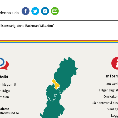
 denna sida:
llsansvarig:
Anna Backman Wikström*
Infor
åsikt
Om webb
r, klagomål
Tillgänglig­he
en fråga
Om kakor 
nmälan
Så hanterar vi di
adress
Vanliga
tromsund.se
Logg