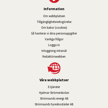
Information
Om webbplatsen
Tillgänglig­hets­redo­görelse
Om kakor (cookies)
Så hanterar vi dina personuppgifter
Vanliga frågor
Logga in
Öppnas i nytt fönster.
Inloggning intranät
Redaktörswebben
Våra webbplatser
Länk till annan webbplats, öppnas i n
E-tjänster
Länk till annan webbplats, öpp
Hjalmar Strömerskolan
Länk till annan webbplats, öppn
Strömsunds energi AB
Länk till annan webbplats, 
Strömsunds hyresbostäder AB