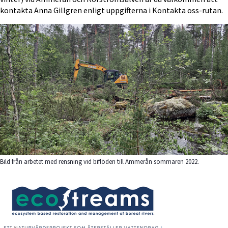
kontakta Anna Gillgren enligt uppgifterna i Kontakta oss-rutan.
Bild från arbetet med rensning vid biflöden till Ammerån sommaren 2022.