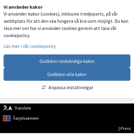
Dela
Dela
Dela
Dela
Vi använder kakor
Vi använder kakor (cookies), inklusive tredjeparts, på vår
på
på
på
via
webbplats för att den ska fungera så bra som möjligt. Du kan
Facebook
Twitter
LinkedIn
email
läsa mer om hur vi använder cookies genom att läsa vår
cookiepolicy.
Läs mer i vår cookiepolicy
Godkänn nödvändiga kakor
Godkänn alla kakor
Anpassa inställningar
Translate
Åarjelsaemien
| Press