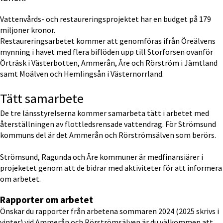
Vattenvårds- och restaureringsprojektet har en budget på 179 
miljoner kronor. 
Restaureringsarbetet kommer att genomföras ifrån Öreälvens 
mynning i havet med flera biflöden upp till Storforsen ovanför 
Örträsk i Västerbotten, Ammerån, Åre och Rörström i Jämtland 
samt Moälven och Hemlingsån i Västernorrland.
Tätt samarbete
De tre länsstyrelserna kommer samarbeta tätt i arbetet med 
återställningen av flottledsrensade vattendrag. För Strömsund 
kommuns del är det Ammerån och Rörströmsälven som berörs.
Strömsund, Ragunda och Åre kommuner är medfinansiärer i 
projeketet genom att de bidrar med aktiviteter för att informera 
om arbetet.
Rapporter om arbetet
Önskar du rapporter från arbetena sommaren 2024 (2025 skrivs i 
vinter) vid Ammerån och Rörströmsälven är du välkommen att 