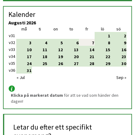
Kalender
Augusti
2026
Evenemangskalender
må
ti
on
to
fr
lö
sö
v31
1
2
v32
3
4
5
6
7
8
9
v33
10
11
12
13
14
15
16
v34
17
18
19
20
21
22
23
v35
24
25
26
27
28
29
30
v36
31
« Jul
Sep »
Klicka på markerat datum
 för att se vad som händer den 
dagen!
Letar du efter ett specifikt 