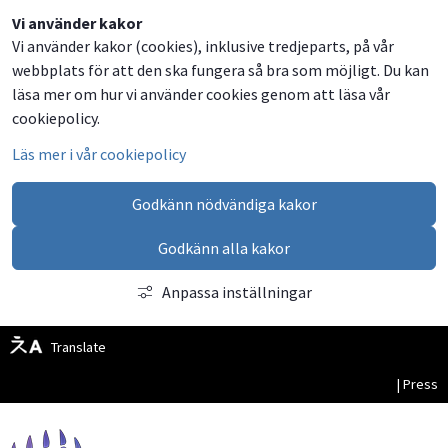
Dela
Dela
Dela
Dela
Besök
Vi använder kakor
Vi använder kakor (cookies), inklusive tredjeparts, på vår
på
på
på
via
oss
webbplats för att den ska fungera så bra som möjligt. Du kan
Facebook
Twitter
LinkedIn
email
på
läsa mer om hur vi använder cookies genom att läsa vår
Facebook
cookiepolicy.
Läs mer i vår cookiepolicy
Godkänn nödvändiga kakor
Godkänn alla kakor
Anpassa inställningar
Translate
| Press