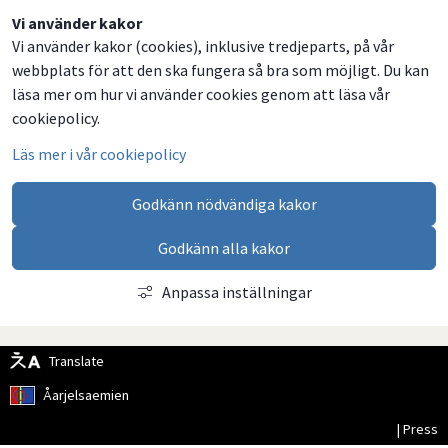
Dela
Dela
Dela
Dela
Vi använder kakor
Vi använder kakor (cookies), inklusive tredjeparts, på vår
på
på
på
via
webbplats för att den ska fungera så bra som möjligt. Du kan
Facebook
Twitter
LinkedIn
email
läsa mer om hur vi använder cookies genom att läsa vår
cookiepolicy.
Läs mer i vår cookiepolicy
Godkänn nödvändiga kakor
Godkänn alla kakor
Anpassa inställningar
Translate
Åarjelsaemien
| Press