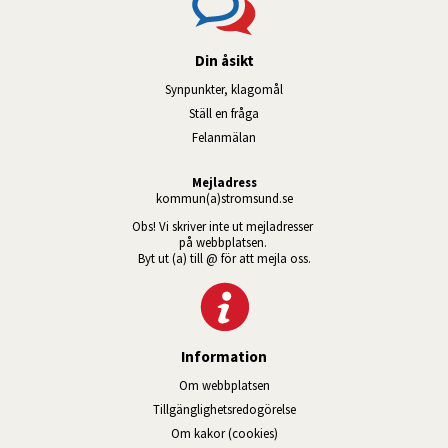
Din åsikt
Synpunkter, klagomål
Ställ en fråga
Felanmälan
Mejladress
kommun(a)stromsund.se
Obs! Vi skriver inte ut mejladresser 
på webbplatsen. 
Byt ut (a) till @ för att mejla oss.
Information
Om webbplatsen
Tillgänglig­hets­redo­görelse
Om kakor (cookies)