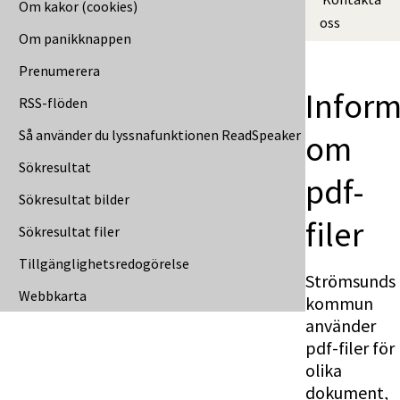
Om kakor (cookies)
oss
Om panikknappen
Prenumerera
Inform
RSS-flöden
Så använder du lyssnafunktionen ReadSpeaker
om 
Sökresultat
pdf-
Sökresultat bilder
filer
Sökresultat filer
Tillgänglig­hets­redo­görelse
Strömsunds 
Webbkarta
kommun 
använder 
pdf-filer för 
olika 
dokument, 