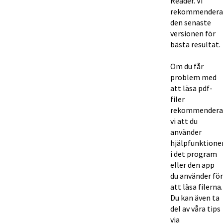
Reader. Vi 
rekommenderar
den senaste 
versionen för 
bästa resultat.
Om du får 
problem med 
att läsa pdf-
filer 
rekommenderar
vi att du 
använder 
hjälpfunktionen
i det program 
eller den app 
du använder för 
att läsa filerna. 
Du kan även ta 
del av våra tips 
via 