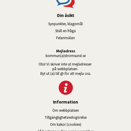
Din åsikt
Synpunkter, klagomål
Ställ en fråga
Felanmälan
Mejladress
kommun(a)stromsund.se
Obs! Vi skriver inte ut mejladresser 
på webbplatsen. 
Byt ut (a) till @ för att mejla oss.
Information
Om webbplatsen
Tillgänglig­hets­redo­görelse
Om kakor (cookies)