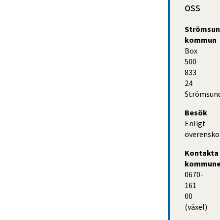
oss
Strömsun
kommun
Box 
500
833 
24 
Strömsun
Besök
Enligt
överensk
Kontakta 
kommun
0670-
161 
00 
(växel)