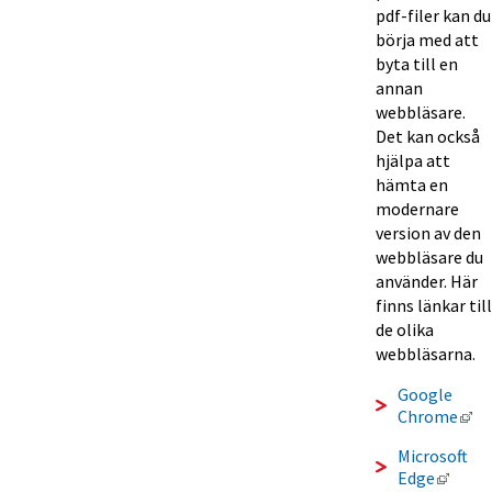
pdf-filer kan du 
börja med att 
byta till en 
annan 
webbläsare. 
Det kan också 
hjälpa att 
hämta en 
modernare 
version av den 
webbläsare du 
använder. Här 
finns länkar till 
de olika 
webbläsarna.
Google 
Lä
Chrome
Microsoft 
Länk 
Edge