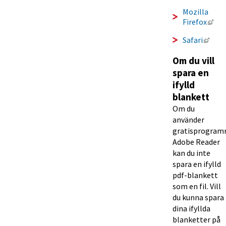
Mozilla 
Län
Firefox
Länk
Safari
Om du vill 
spara en 
ifylld 
blankett
Om du 
använder 
gratisprogram
Adobe Reader 
kan du inte 
spara en ifylld 
pdf-blankett 
som en fil. Vill 
du kunna spara 
dina ifyllda 
blanketter på 