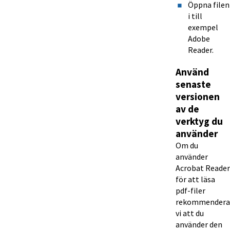
Öppna filen 
i till 
exempel 
Adobe 
Reader.
Använd 
senaste 
versionen 
av de 
verktyg du 
använder
Om du 
använder 
Acrobat Reader 
för att läsa 
pdf-filer 
rekommenderar
vi att du 
använder den 