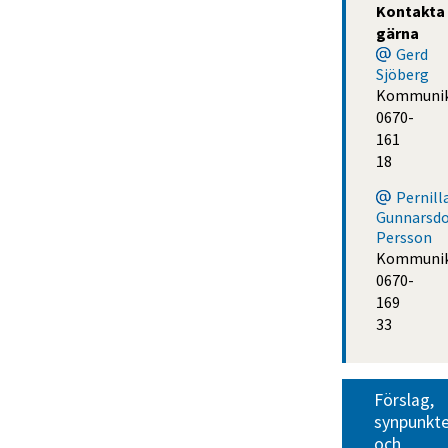
Kontakta 
gärna
Gerd
Sjöberg
Kommunik
0670-
161
18
Pernill
Gunnarsdo
Persson
Kommunik
0670-
169
33
Förslag, 
synpunkte
och 