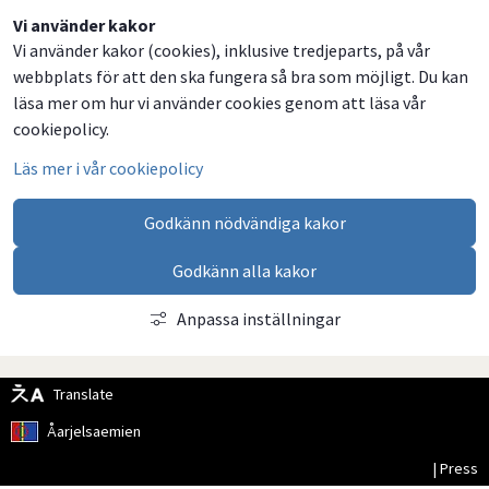
Dela
Dela
Dela
Dela
Vi använder kakor
Vi använder kakor (cookies), inklusive tredjeparts, på vår
på
på
på
via
webbplats för att den ska fungera så bra som möjligt. Du kan
Facebook
Twitter
LinkedIn
email
läsa mer om hur vi använder cookies genom att läsa vår
cookiepolicy.
Läs mer i vår cookiepolicy
Godkänn nödvändiga kakor
Godkänn alla kakor
Anpassa inställningar
Translate
Åarjelsaemien
| Press