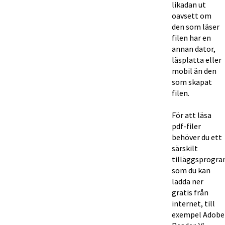
likadan ut 
oavsett om 
den som läser 
filen har en 
annan dator, 
läsplatta eller 
mobil än den 
som skapat 
filen.
För att läsa 
pdf-filer 
behöver du ett 
särskilt 
tilläggsprogra
som du kan 
ladda ner 
gratis från 
internet, till 
exempel Adobe 