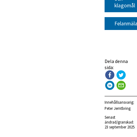
klagomål
Felanmäl
Dela denna
sida:
Innehållsansvarig:
Peter Jemtbring
Senast 
ändrad/granskad: 
23 september 2025