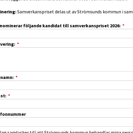
nering: 
Samverkanspriset delas ut av Strömsunds kommun i sa
(ob
nominerar följande kandidat till samverkanspriset 2026:
*
(obligatorisk)
vering:
*
(obligatorisk)
t namn:
*
(obligatorisk)
st:
*
efonnummer
Jag samtycker till att Strömsunds kommun behandlar mina perso