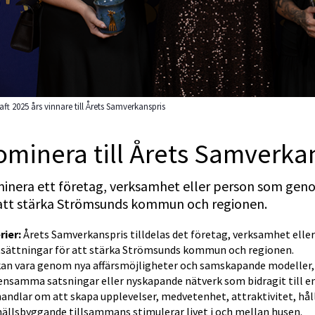
aft 2025 års vinnare till Årets Samverkanspris
minera till Årets Samverka
inera ett företag, verksamhet eller person som geno
 att stärka Strömsunds kommun och regionen.
rier: 
Årets Samverkanspris tilldelas det företag, verksamhet ell
tsättningar för att stärka Strömsunds kommun och regionen.
kan vara genom nya affärsmöjligheter och samskapande modeller,
nsamma satsningar eller nyskapande nätverk som bidragit till en 
andlar om att skapa upplevelser, medvetenhet, attraktivitet, håll
ällsbyggande tillsammans stimulerar livet i och mellan husen.