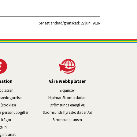
Senast ändrad/granskad: 
22 juni 2026
mation
Våra webbplatser
Länk till annan webbplats, öppnas i ny
platsen
E-tjänster
Länk till annan webbplats, öppn
ts­redo­görelse
Hjalmar Strömerskolan
Länk till annan webbplats, öppna
(cookies)
Strömsunds energi AB
Länk till annan webbplats, ö
na personuppgifter
Strömsunds hyresbostäder AB
Öppnas i nytt fönster.
 frågor
Strömsund turism
a in
Öppnas i nytt fönster.
g intranät