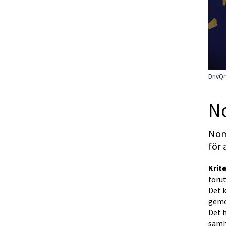
DrivQr
No
Nom
för
Krite
föru
Det 
geme
Det h
samh