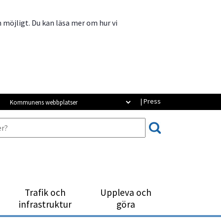
m möjligt. Du kan läsa mer om hur vi
Kommunens webbplatser
| Press
Trafik och
Uppleva och
infrastruktur
göra