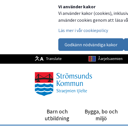
Dela
Dela
Dela
Dela
Vi använder kakor
Vi använder kakor (cookies), inklusi
på
på
på
via
använder cookies genom att läsa vår
Facebook
Twitter
LinkedIn
email
Läs mer i vår cookiepolicy
Godkänn nödvändiga kakor
Translate
Åarjelsaemien
Barn och
Bygga, bo och
utbild­ning
miljö