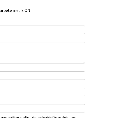
marbete med E.ON
ligatorisk)
nuppgifter enligt dataskyddsförordningen,