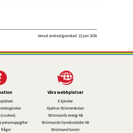
Senast ändrad/granskad: 
22 juni 2026
mation
Våra webbplatser
Länk till annan webbplats, öppnas i ny
platsen
E-tjänster
Länk till annan webbplats, öppn
ts­redo­görelse
Hjalmar Strömerskolan
Länk till annan webbplats, öppna
(cookies)
Strömsunds energi AB
Länk till annan webbplats, ö
na personuppgifter
Strömsunds hyresbostäder AB
Öppnas i nytt fönster.
 frågor
Strömsund turism