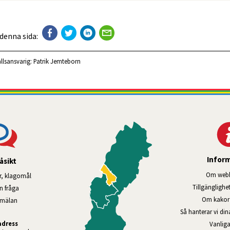
 denna sida:
llsansvarig:
Patrik Jemteborn
Infor
åsikt
Om webb
r, klagomål
Tillgänglig­he
en fråga
Om kakor 
nmälan
Så hanterar vi di
adress
Vanliga