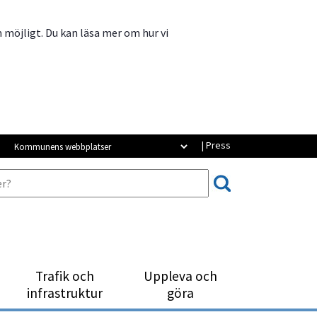
m möjligt. Du kan läsa mer om hur vi
Kommunens webbplatser
| Press
Trafik och
Uppleva och
infrastruktur
göra