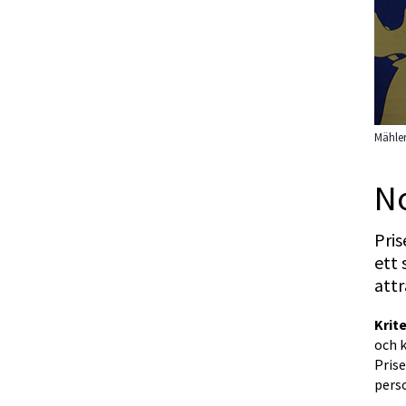
Mähler
No
Pri
ett
attr
Krite
och 
Prise
pers