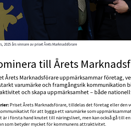
s, 2025 års vinnare av priset Årets Marknadsförare
minera till Årets Marknads
set Årets Marknadsförare uppmärksammar företag, ve
 starkt varumärke och framgångsrik kommunikation bid
aktivitet och skapa uppmärksamhet – både nationellt
rier:
 Priset Årets Marknadsförare, tilldelas det företag eller de
kommunikativt för att bygga ett varumärke som uppmärksammats 
t är i första hand knutet till näringslivet, men kan också gå till en
on som betyder mycket för kommunens attraktivitet.