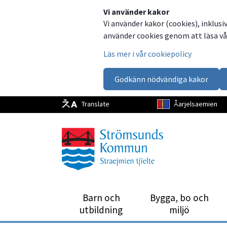
Dela
Dela
Dela
Dela
Vi använder kakor
Vi använder kakor (cookies), inklusi
på
på
på
via
använder cookies genom att läsa vår
Facebook
Twitter
LinkedIn
email
Läs mer i vår cookiepolicy
Godkänn nödvändiga kakor
Translate
Åarjelsaemien
Barn och
Bygga, bo och
utbild­ning
miljö