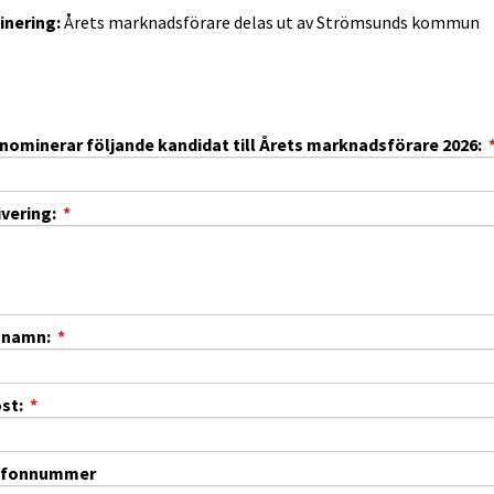
nering:
 Årets marknadsförare delas ut av Strömsunds kommun
nominerar följande kandidat till Årets marknadsförare 2026:
(obligatorisk)
vering:
*
(obligatorisk)
t namn:
*
(obligatorisk)
st:
*
efonnummer