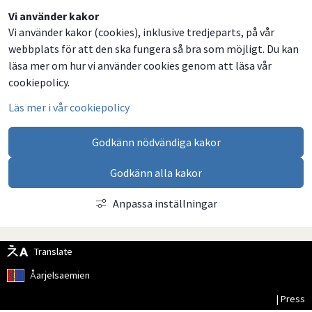
Dela
Dela
Dela
Dela
Vi använder kakor
Vi använder kakor (cookies), inklusive tredjeparts, på vår
på
på
på
via
webbplats för att den ska fungera så bra som möjligt. Du kan
Facebook
Twitter
LinkedIn
email
läsa mer om hur vi använder cookies genom att läsa vår
cookiepolicy.
Läs mer i vår cookiepolicy
Godkänn nödvändiga kakor
Godkänn alla kakor
Anpassa inställningar
Translate
Åarjelsaemien
| Press