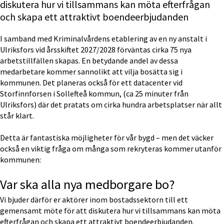
diskutera hur vi tillsammans kan möta efterfrågan 
och skapa ett attraktivt boendeerbjudanden
I samband med Kriminalvårdens etablering av en ny anstalt i 
Ulriksfors vid årsskiftet 2027/2028 förväntas cirka 75 nya 
arbetstillfällen skapas. En betydande andel av dessa 
medarbetare kommer sannolikt att vilja bosätta sig i 
kommunen. Det planeras också för ett datacenter vid 
Storfinnforsen i Sollefteå kommun, (ca 25 minuter från 
Ulriksfors) där det pratats om cirka hundra arbetsplatser när allt 
står klart.
Detta är fantastiska möjligheter för vår bygd – men det väcker 
också en viktig fråga om många som rekryteras kommer utanför 
kommunen:
Var ska alla nya medborgare bo?
Vi bjuder därför er aktörer inom bostadssektorn till ett 
gemensamt möte för att diskutera hur vi tillsammans kan möta 
efterfrågan och skapa ett attraktivt boendeerbjudanden.