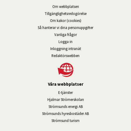
Om webbplatsen
Tillgänglig­hets­redo­görelse
Om kakor (cookies)
Så hanterar vi dina personuppgifter
Vanliga frågor
Logga in
Öppnas i nytt fönster.
Inloggning intranät
Redaktörswebben
Våra webbplatser
Länk till annan webbplats, öppnas i n
E-tjänster
Länk till annan webbplats, öpp
Hjalmar Strömerskolan
Länk till annan webbplats, öppn
Strömsunds energi AB
Länk till annan webbplats, 
Strömsunds hyresbostäder AB
Öppnas i nytt fönster.
Strömsund turism