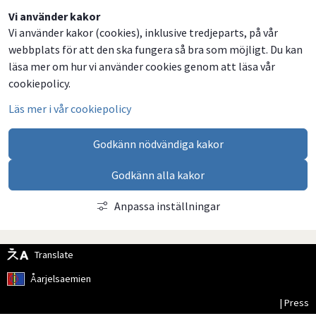
Dela
Dela
Dela
Dela
Vi använder kakor
Vi använder kakor (cookies), inklusive tredjeparts, på vår
på
på
på
via
webbplats för att den ska fungera så bra som möjligt. Du kan
Facebook
Twitter
LinkedIn
email
läsa mer om hur vi använder cookies genom att läsa vår
cookiepolicy.
Läs mer i vår cookiepolicy
Godkänn nödvändiga kakor
Godkänn alla kakor
Anpassa inställningar
Translate
Åarjelsaemien
| Press