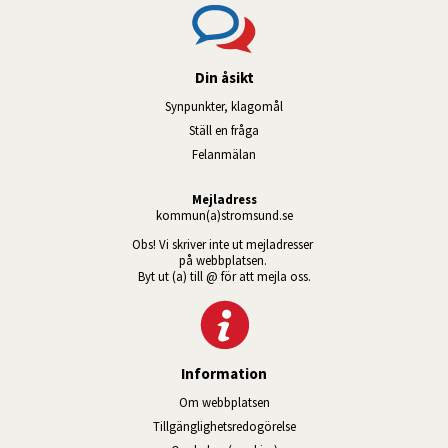
Din åsikt
Synpunkter, klagomål
Ställ en fråga
Felanmälan
Mejladress
kommun(a)stromsund.se
Obs! Vi skriver inte ut mejladresser 
på webbplatsen. 
Byt ut (a) till @ för att mejla oss.
Information
Om webbplatsen
Tillgänglig­hets­redo­görelse