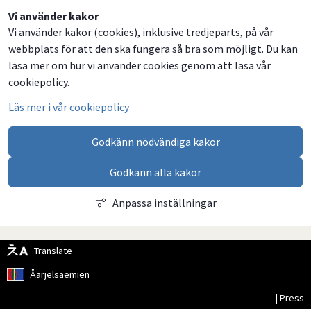
Dela
Dela
Dela
Dela
Vi använder kakor
Vi använder kakor (cookies), inklusive tredjeparts, på vår
på
på
på
via
webbplats för att den ska fungera så bra som möjligt. Du kan
Facebook
Twitter
LinkedIn
email
läsa mer om hur vi använder cookies genom att läsa vår
cookiepolicy.
Läs mer i vår cookiepolicy
Godkänn nödvändiga kakor
Godkänn alla kakor
Anpassa inställningar
Translate
Åarjelsaemien
| Press