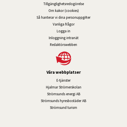
Tillgänglig­hets­redo­görelse
Om kakor (cookies)
Så hanterar vi dina personuppgifter
Vanliga frågor
Logga in
Öppnas i nytt fönster.
Inloggning intranät
Redaktörswebben
Våra webbplatser
Länk till annan webbplats, öppnas i n
E-tjänster
Länk till annan webbplats, öpp
Hjalmar Strömerskolan
Länk till annan webbplats, öppn
Strömsunds energi AB
Länk till annan webbplats, 
Strömsunds hyresbostäder AB
Öppnas i nytt fönster.
Strömsund turism