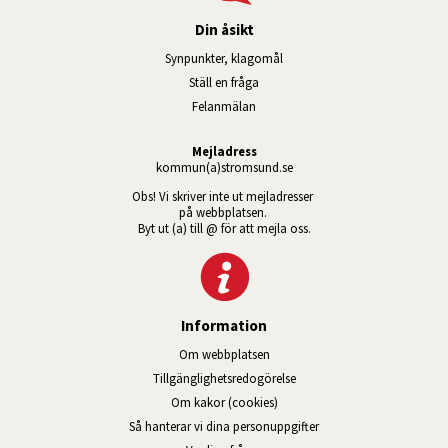
Din åsikt
Synpunkter, klagomål
Ställ en fråga
Felanmälan
Mejladress
kommun(a)stromsund.se
Obs! Vi skriver inte ut mejladresser 
på webbplatsen. 
Byt ut (a) till @ för att mejla oss.
Information
Om webbplatsen
Tillgänglig­hets­redo­görelse
Om kakor (cookies)
Så hanterar vi dina personuppgifter