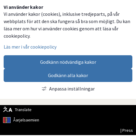
Dela
Dela
Dela
Dela
Vi använder kakor
Vi använder kakor (cookies), inklusive tredjeparts, på vår
på
på
på
via
webbplats för att den ska fungera så bra som möjligt. Du kan
Facebook
Twitter
LinkedIn
email
läsa mer om hur vi använder cookies genom att läsa vår
cookiepolicy.
Läs mer i vår cookiepolicy
Godkänn nödvändiga kakor
Godkänn alla kakor
Anpassa inställningar
Translate
Åarjelsaemien
| Press