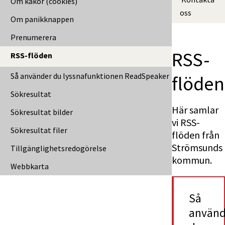
Om kakor (cookies)
oss
Om panikknappen
Prenumerera
RSS-
RSS-flöden
Så använder du lyssnafunktionen ReadSpeaker
flöden
Sökresultat
Här samlar 
Sökresultat bilder
vi RSS-
Sökresultat filer
flöden från 
Strömsunds 
Tillgänglig­hets­redo­görelse
kommun.
Webbkarta
Så 
använd