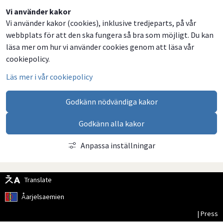
Dela
Dela
Dela
Dela
Vi använder kakor
Vi använder kakor (cookies), inklusive tredjeparts, på vår
på
på
på
via
webbplats för att den ska fungera så bra som möjligt. Du kan
Facebook
Twitter
LinkedIn
email
läsa mer om hur vi använder cookies genom att läsa vår
cookiepolicy.
Läs mer i vår cookiepolicy
Godkänn nödvändiga kakor
Godkänn alla kakor
Anpassa inställningar
Translate
Åarjelsaemien
| Press