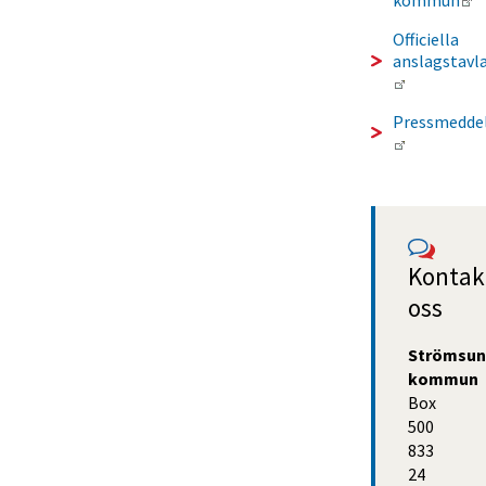
Officiella 
anslagstavl
Länk till 
Pressmedde
Länk till 
Kontakt
oss
Strömsun
kommun
Box 
500
833 
24 