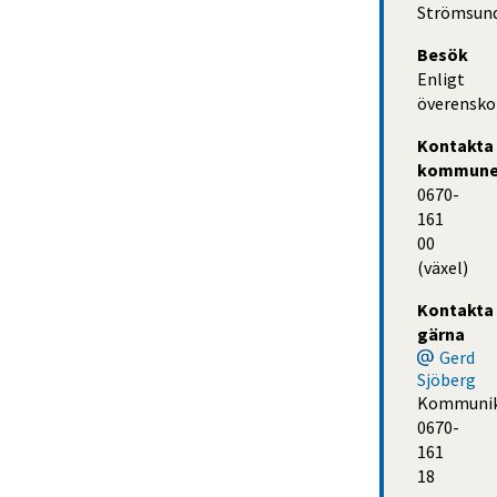
Strömsun
Besök
Enligt
överensk
Kontakta 
kommun
0670-
161 
00 
(växel)
Kontakta 
gärna
Gerd
Sjöberg
Kommunik
0670-
161
18