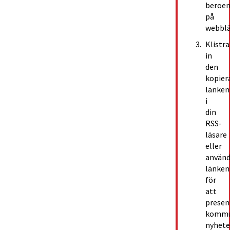
beroen
på 
webblä
Klistra 
in 
den 
kopiera
länken 
i 
din 
RSS-
läsare 
eller 
använd
länken 
för 
att 
presen
kommu
nyheter