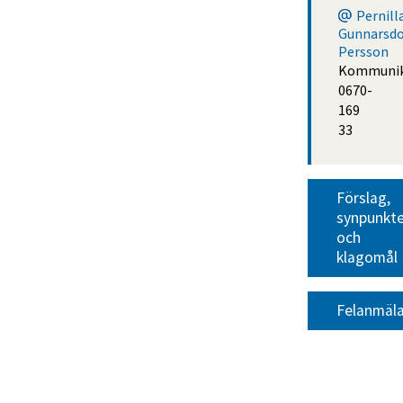
Pernill
Gunnarsdo
Persson
Kommunik
0670-
169
33
Förslag, 
synpunkte
och 
klagomål
Felanmäl