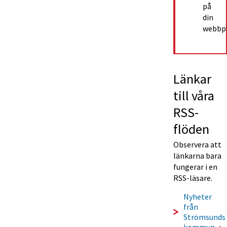
på 
din 
webbpl
Länkar 
till våra 
RSS-
flöden
Observera att 
länkarna bara 
fungerar i en 
RSS-läsare.
Nyheter 
från 
Strömsunds 
L
kommun