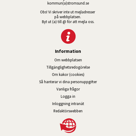
kommun(a)stromsund.se
Obs! Vi skriver inte ut mejladresser 
på webbplatsen. 
Byt ut (a) till @ för att mejla oss.
Information
Om webbplatsen
Tillgänglig­hets­redo­görelse
Om kakor (cookies)
Så hanterar vi dina personuppgifter
Vanliga frågor
Logga in
Öppnas i nytt fönster.
Inloggning intranät
Redaktörswebben