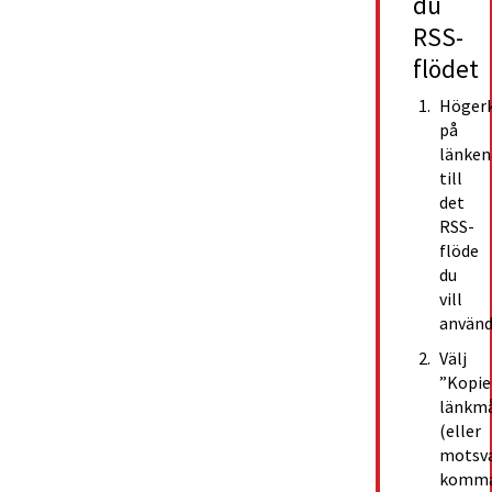
du 
RSS-
flödet
Högerk
på 
länken 
till 
det 
RSS-
flöde 
du 
vill 
använd
Välj 
”Kopier
länkmå
(eller 
motsva
komma