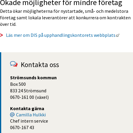
Ökade möjligheter för mindre företag
Detta ökar möjligheterna för nystartade, små- och medelstora 
företag samt lokala leverantörer att konkurrera om kontrakten 
över tid.
Länk t
Läs mer om DIS på upphandlingskontorets webbplats
Kontakta oss
Strömsunds kommun
Box 500
833 24 Strömsund
0670-161 00 (växel)
Kontakta gärna
Camilla Hulkki
Chef intern service
0670-167 43