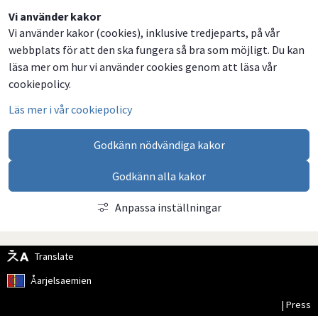
Dela
Dela
Dela
Dela
Vi använder kakor
Vi använder kakor (cookies), inklusive tredjeparts, på vår
på
på
på
via
webbplats för att den ska fungera så bra som möjligt. Du kan
Facebook
Twitter
LinkedIn
email
läsa mer om hur vi använder cookies genom att läsa vår
cookiepolicy.
Läs mer i vår cookiepolicy
Godkänn nödvändiga kakor
Godkänn alla kakor
Anpassa inställningar
Translate
Åarjelsaemien
| Press