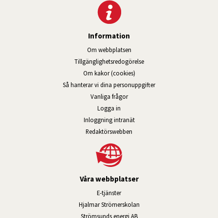
Information
Om webbplatsen
Tillgänglig­hets­redo­görelse
Om kakor (cookies)
Så hanterar vi dina personuppgifter
Vanliga frågor
Logga in
Öppnas i nytt fönster.
Inloggning intranät
Redaktörswebben
Våra webbplatser
Länk till annan webbplats, öppnas i n
E-tjänster
Länk till annan webbplats, öpp
Hjalmar Strömerskolan
Länk till annan webbplats, öppn
Strömsunds energi AB