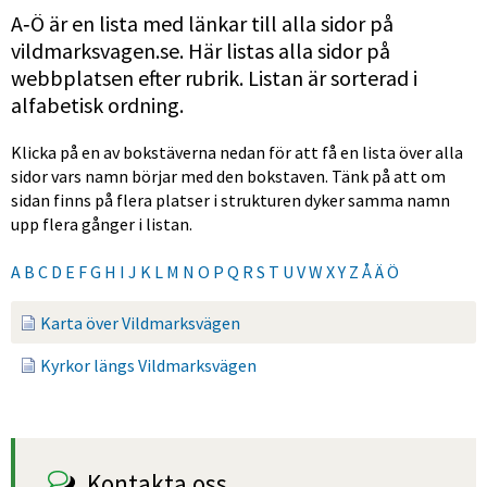
A‑Ö är en lista med länkar till alla sidor på 
vildmarksvagen.se. Här listas alla sidor på 
webbplatsen efter rubrik. Listan är sorterad i 
alfabetisk ordning.
Klicka på en av bokstäverna nedan för att få en lista över alla 
sidor vars namn börjar med den bokstaven. Tänk på att om 
sidan finns på flera platser i strukturen dyker samma namn 
upp flera gånger i listan.
A
B
C
D
E
F
G
H
I
J
K
L
M
N
O
P
Q
R
S
T
U
V
W
X
Y
Z
Å
Ä
Ö
Karta över Vildmarksvägen
Kyrkor längs Vildmarksvägen
Kontakta oss