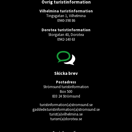
Övrig turistinformation
Vilhelmina turistinformation
Tingsgatan 1, Vilhelmina
0940-398 86
Dorotea turistinformation
Storgatan 40, Dorotea
0942-140 63
Skicka brev
Postadress
Strömsund turistinformation
Box 500
833 24 Strömsund
turistinformation(a)stromsund.se
gaddede.turistinformation(a)stromsund.se
turist(a)vilhelmina.se
turism(a)dorotea.se
Ingen giltig användare vald.