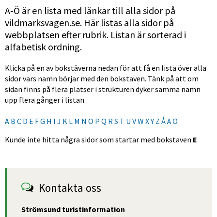
A‑Ö är en lista med länkar till alla sidor på 
vildmarksvagen.se. Här listas alla sidor på 
webbplatsen efter rubrik. Listan är sorterad i 
alfabetisk ordning.
Klicka på en av bokstäverna nedan för att få en lista över alla 
sidor vars namn börjar med den bokstaven. Tänk på att om 
sidan finns på flera platser i strukturen dyker samma namn 
upp flera gånger i listan.
A
B
C
D
E
F
G
H
I
J
K
L
M
N
O
P
Q
R
S
T
U
V
W
X
Y
Z
Å
Ä
Ö
Kunde inte hitta några sidor som startar med bokstaven
E
Kontakta oss
Strömsund turistinformation