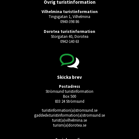
Övrig turistinformation
Vilhelmina turistinformation
Tingsgatan 1, Vilhelmina
0940-398 86
Dorotea turistinformation
Storgatan 40, Dorotea
0942-140 63
Skicka brev
Postadress
Strömsund turistinformation
Box 500
833 24 Strömsund
turistinformation(a)stromsund.se
gaddede.turistinformation(a)stromsund.se
turist(a)vilhelmina.se
turism(a)dorotea.se
Ingen giltig användare vald.