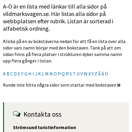
A‑Ö är en lista med länkar till alla sidor på 
vildmarksvagen.se. Här listas alla sidor på 
webbplatsen efter rubrik. Listan är sorterad i 
alfabetisk ordning.
Klicka på en av bokstäverna nedan för att få en lista över alla 
sidor vars namn börjar med den bokstaven. Tänk på att om 
sidan finns på flera platser i strukturen dyker samma namn 
upp flera gånger i listan.
A
B
C
D
E
F
G
H
I
J
K
L
M
N
O
P
Q
R
S
T
U
V
W
X
Y
Z
Å
Ä
Ö
Kunde inte hitta några sidor som startar med bokstaven
H
Kontakta oss
Strömsund turistinformation