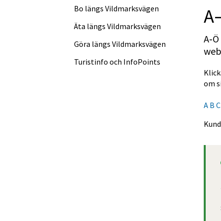
Bo längs Vildmarksvägen
A
Äta längs Vildmarksvägen
A‑Ö 
Göra längs Vildmarksvägen
webb
Turistinfo och InfoPoints
Klick
om si
A
B
C
Kund