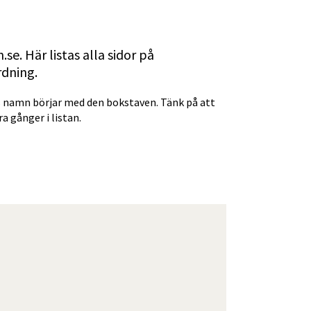
se. Här listas alla sidor på 
rdning.
ars namn börjar med den bokstaven. Tänk på att 
a gånger i listan.