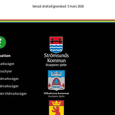
Senast ändrad/granskad: 
5 mars 2026
mation
marksvägen
roschyrer
ildmarksvägen
ldmarksvägen
late Vildmarksvägen