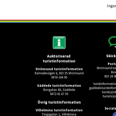
Ingen
Skick
Auktoriserad 
turistinformation
Post
Strömsund tur
Strömsund turistinformation
Box
Ramselevägen 6, 833 35 Strömsund
833 24 
0670-164 00
turistinformati
Gäddede turistinformation
gaddede.turistinfo
Storgatan 40, Gäddede
turist(a)v
0672-41 67 30
turism(a)
Ingen giltig 
Övrig turistinformation
Social
Vilhelmina turistinformation
Tingsgatan 1, Vilhelmina