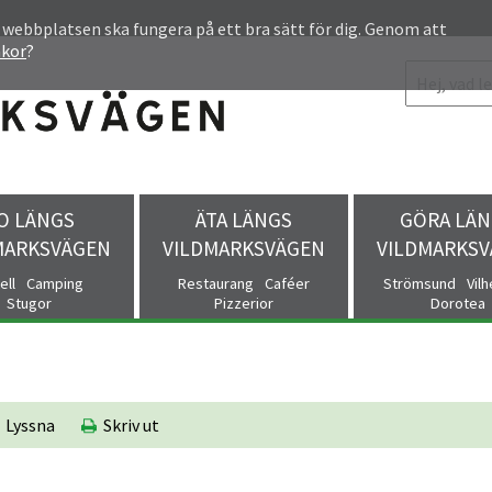
 webbplatsen ska fungera på ett bra sätt för dig. Genom att
akor
?
O LÄNGS
ÄTA LÄNGS
GÖRA LÄN
MARKSVÄGEN
VILDMARKSVÄGEN
VILDMARKS
ell
Camping
Restaurang
Caféer
Strömsund
Vil
Stugor
Pizzerior
Dorotea
Lyssna
Skriv ut