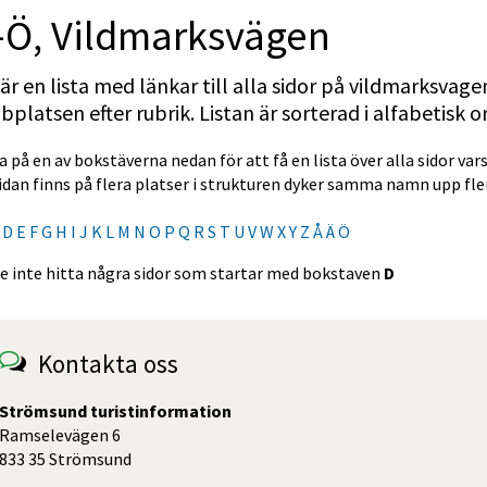
–Ö, Vildmarksvägen
är en lista med länkar till alla sidor på vildmarksvagen.
platsen efter rubrik. Listan är sorterad i alfabetisk o
a på en av bokstäverna nedan för att få en lista över alla sidor v
dan finns på flera platser i strukturen dyker samma namn upp fler
D
E
F
G
H
I
J
K
L
M
N
O
P
Q
R
S
T
U
V
W
X
Y
Z
Å
Ä
Ö
e inte hitta några sidor som startar med bokstaven
D
Kontakta oss
Strömsund turistinformation
Ramselevägen 6
833 35 Strömsund