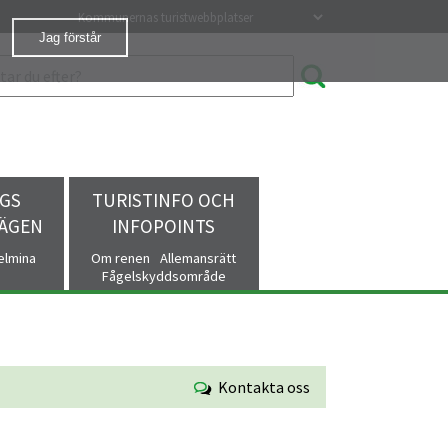
Våra turistwebbplatser
Jag förstår
GS
TURISTINFO OCH
VÄGEN
INFOPOINTS
helmina
Om renen
Allemansrätt
Fågelskyddsområde
Kontakta oss