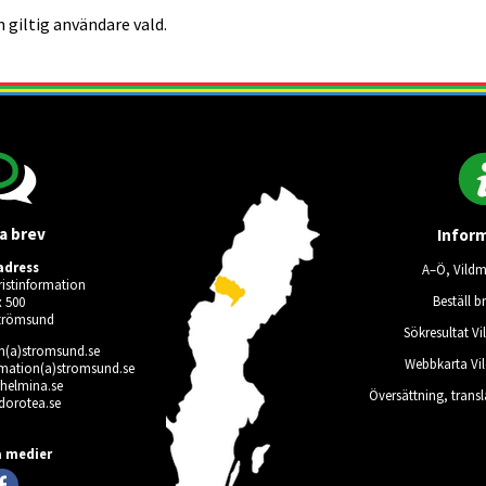
 giltig användare vald.
a brev
Infor
adress
A–Ö, Vild
istinformation
Beställ b
 500
Strömsund
Sökresultat V
on(a)stromsund.se
Webbkarta Vi
rmation(a)stromsund.se
ilhelmina.se
Översättning, trans
dorotea.se
användare vald.
a medier