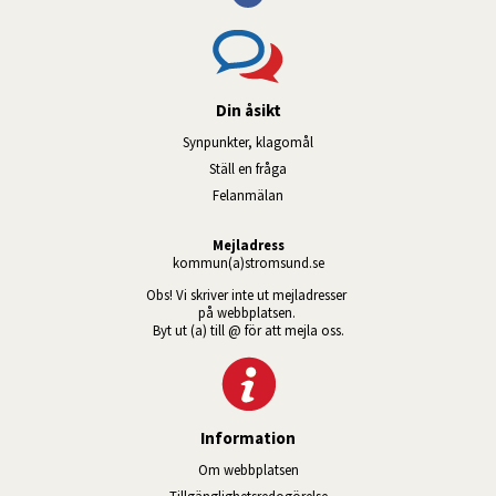
Din åsikt
Synpunkter, klagomål
Ställ en fråga
Felanmälan
Mejladress
kommun(a)stromsund.se
Obs! Vi skriver inte ut mejladresser 
på webbplatsen. 
Byt ut (a) till @ för att mejla oss.
Information
Om webbplatsen
Tillgänglig­hets­redo­görelse