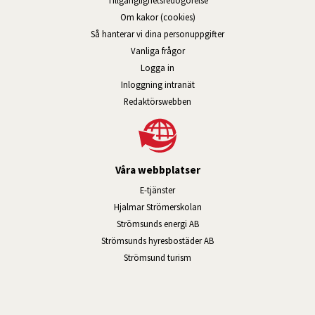
Om kakor (cookies)
Så hanterar vi dina personuppgifter
Vanliga frågor
Logga in
Öppnas i nytt fönster.
Inloggning intranät
Redaktörswebben
Våra webbplatser
Länk till annan webbplats, öppnas i n
E-tjänster
Länk till annan webbplats, öpp
Hjalmar Strömerskolan
Länk till annan webbplats, öppn
Strömsunds energi AB
Länk till annan webbplats, 
Strömsunds hyresbostäder AB
Öppnas i nytt fönster.
Strömsund turism