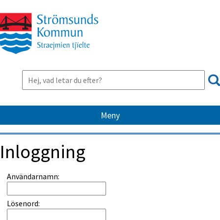
Meny
Inloggning
Inloggning
Användarnamn:
Lösenord: