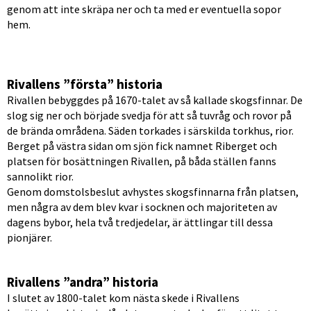
genom att inte skräpa ner och ta med er eventuella sopor 
hem.
Rivallens ”första” historia
Rivallen bebyggdes på 1670-talet av så kallade skogsfinnar. De 
slog sig ner och började svedja för att så tuvråg och rovor på 
de brända områdena. Säden torkades i särskilda torkhus, rior. 
Berget på västra sidan om sjön fick namnet Riberget och 
platsen för bosättningen Rivallen, på båda ställen fanns 
sannolikt rior. 
Genom domstolsbeslut avhystes skogsfinnarna från platsen, 
men några av dem blev kvar i socknen och majoriteten av 
dagens bybor, hela två tredjedelar, är ättlingar till dessa 
pionjärer.
Rivallens ”andra” historia
I slutet av 1800-talet kom nästa skede i Rivallens 