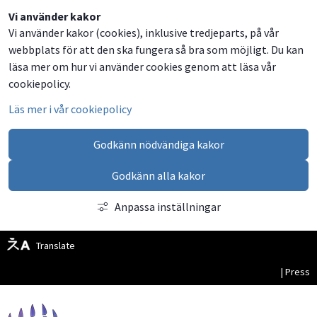
Dela
Dela
Dela
Dela
Besök
Vi använder kakor
Vi använder kakor (cookies), inklusive tredjeparts, på vår
på
på
på
via
oss
webbplats för att den ska fungera så bra som möjligt. Du kan
Facebook
Twitter
LinkedIn
email
på
läsa mer om hur vi använder cookies genom att läsa vår
Facebook
cookiepolicy.
Läs mer i vår cookiepolicy
Godkänn nödvändiga kakor
Godkänn alla kakor
Anpassa inställningar
Translate
| Press