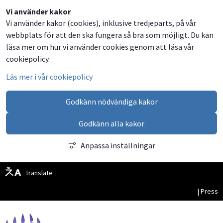
Dela
Dela
Dela
Dela
Besök
Vi använder kakor
Vi använder kakor (cookies), inklusive tredjeparts, på vår
på
på
på
via
oss
webbplats för att den ska fungera så bra som möjligt. Du kan
Facebook
Twitter
LinkedIn
email
på
läsa mer om hur vi använder cookies genom att läsa vår
Facebook
cookiepolicy.
Läs mer i vår cookiepolicy
Godkänn nödvändiga kakor
Godkänn alla kakor
Anpassa inställningar
Translate
| Press