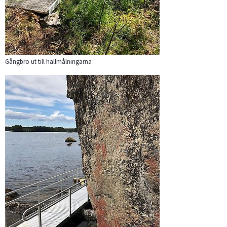
Gångbro ut till hällmålningarna
Förstora bilden