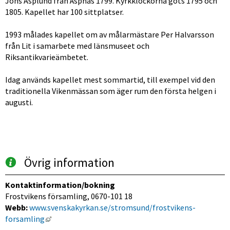
Jöns Asplund från Äspnäs 1799. Kyrkklockorna göts 1795 och 
1805. Kapellet har 100 sittplatser.
1993 målades kapellet om av målarmästare Per Halvarsson 
från Lit i samarbete med länsmuseet och 
Riksantikvarieämbetet.
Idag används kapellet mest sommartid, till exempel vid den 
traditionella Vikenmässan som äger rum den första helgen i 
augusti.
Övrig information
Kontaktinformation/bokning
Frostvikens församling, 0670-101 18 
Webb:
www.svenskakyrkan.se/stromsund/frostvikens-
Länk till annan webbplats, öppnas i nytt fönster.
forsamling