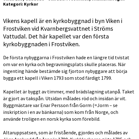
Kategori: Kyrkor
Vikens kapell är en kyrkobyggnad i byn Viken i 
Frostviken vid Kvarnbergsvattnet i Ströms 
Vattudal. Det här kapellet var den första 
kyrkobyggnaden i Frostviken.
De första nybyggarna i Frostviken hade en längre tid tvistat 
om var en kyrka och begravningsplats skulle placeras. När 
ingenting hände bestämde sig fjorton nybyggare att börja 
bygga ett kapell i Viken 1793 som stod färdigt 1799.
Kapellet är byggt av timmer, med brädslagning utanpå. Taket 
är gjort av takspån. Utsidan målades röd och insidan är vit. 
Byggmästare var Enar Persson från Gorm (=Jorm – se 
inskription i en av bänkarna) som kom från Norge, och 
använde troligen en norsk kyrka som förebild.
Altaruppsatsen, som är fristående, gjordes och målades av 