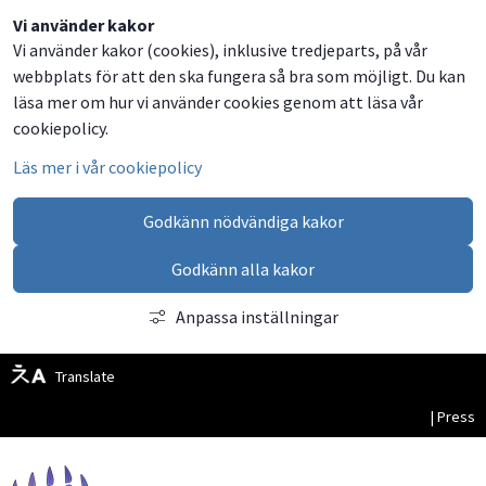
Dela
Dela
Dela
Dela
Besök
Vi använder kakor
Vi använder kakor (cookies), inklusive tredjeparts, på vår
på
på
på
via
oss
webbplats för att den ska fungera så bra som möjligt. Du kan
Facebook
Twitter
LinkedIn
email
på
läsa mer om hur vi använder cookies genom att läsa vår
Facebook
cookiepolicy.
Läs mer i vår cookiepolicy
Godkänn nödvändiga kakor
Godkänn alla kakor
Anpassa inställningar
Translate
| Press