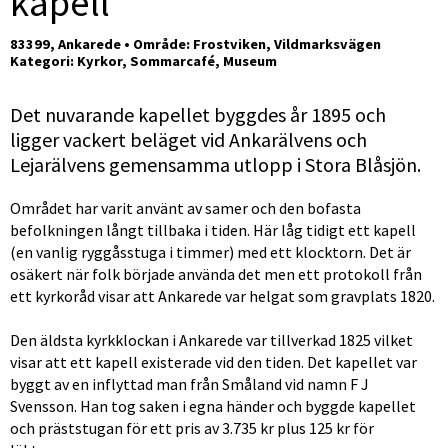
kapell
83399, Ankarede • Område: Frostviken, Vildmarksvägen
Kategori: Kyrkor, Sommarcafé, Museum
Det nuvarande kapellet byggdes år 1895 och 
ligger vackert beläget vid Ankarälvens och 
Lejarälvens gemensamma utlopp i Stora Blåsjön.
Området har varit använt av samer och den bofasta 
befolkningen långt tillbaka i tiden. Här låg tidigt ett kapell 
(en vanlig ryggåsstuga i timmer) med ett klocktorn. Det är 
osäkert när folk började använda det men ett protokoll från 
ett kyrkoråd visar att Ankarede var helgat som gravplats 1820.
Den äldsta kyrkklockan i Ankarede var tillverkad 1825 vilket 
visar att ett kapell existerade vid den tiden. Det kapellet var 
byggt av en inflyttad man från Småland vid namn F J 
Svensson. Han tog saken i egna händer och byggde kapellet 
och präststugan för ett pris av 3.735 kr plus 125 kr för 