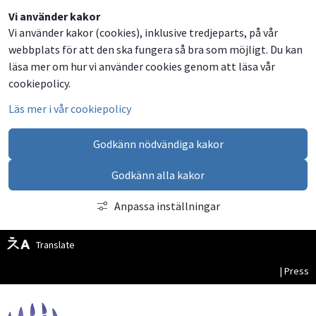
Dela
Dela
Dela
Dela
Besök
Vi använder kakor
Vi använder kakor (cookies), inklusive tredjeparts, på vår
på
på
på
via
oss
webbplats för att den ska fungera så bra som möjligt. Du kan
Facebook
Twitter
LinkedIn
email
på
läsa mer om hur vi använder cookies genom att läsa vår
Facebook
cookiepolicy.
Läs mer i vår cookiepolicy
Godkänn nödvändiga kakor
Godkänn alla kakor
Anpassa inställningar
Translate
| Press