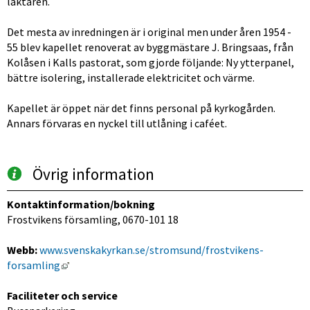
läktaren.
Det mesta av inredningen är i original men under åren 1954 - 
55 blev kapellet renoverat av byggmästare J. Bringsaas, från 
Kolåsen i Kalls pastorat, som gjorde följande: Ny ytterpanel, 
bättre isolering, installerade elektricitet och värme.
Kapellet är öppet när det finns personal på kyrkogården. 
Annars förvaras en nyckel till utlåning i caféet.
Övrig information
Kontaktinformation/bokning
Frostvikens församling, 0670-101 18 
Webb:
www.svenskakyrkan.se/stromsund/frostvikens-
Länk till annan webbplats, öppnas i nytt fönster.
forsamling
Faciliteter och service