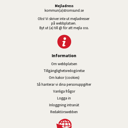
Mejladress
kommun(a)stromsund.se
Obs! Vi skriver inte ut mejladresser 
på webbplatsen. 
Byt ut (a) till @ för att mejla oss.
Information
Om webbplatsen
Tillgänglig­hets­redo­görelse
Om kakor (cookies)
Så hanterar vi dina personuppgifter
Vanliga frågor
Logga in
Öppnas i nytt fönster.
Inloggning intranät
Redaktörswebben