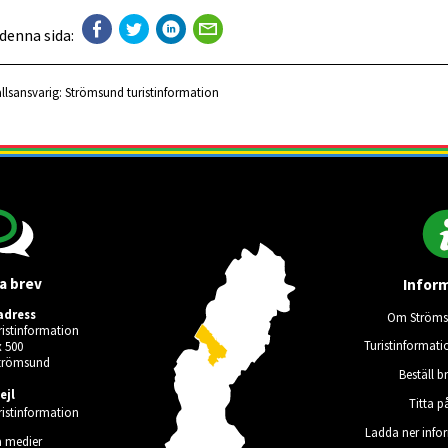
 denna sida:
llsansvarig:
Strömsund turistinformation
a brev
Infor
adress
Om Ströms
istinformation
Turistinformati
 500
Strömsund
Beställ b
ejl
Titta p
istinformation
Ladda ner info
a medier