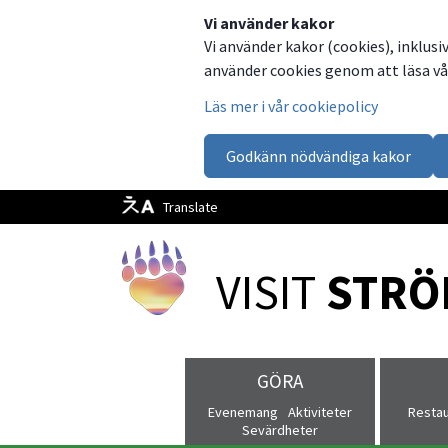
Dela
Dela
Dela
Dela
Besök
Vi använder kakor
Vi använder kakor (cookies), inklusi
på
på
på
via
oss
använder cookies genom att läsa vår
Facebook
Twitter
LinkedIn
email
på
Läs mer i vår cookiepolicy
Facebook
Godkänn nödvändiga kakor
Translate
VISIT 
STRÖ
GÖRA
Evenemang
Aktiviteter
Resta
Sevärdheter