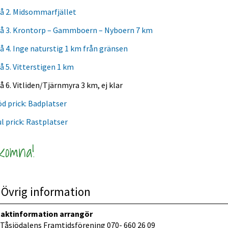
å 2. Midsommarfjället
å 3. Krontorp – Gammboern – Nyboern 7 km
å 4. Inge naturstig 1 km från gränsen
å 5. Vitterstigen 1 km 
å 6. Vitliden/Tjärnmyra 3 km, ej klar
d prick: Badplatser
l prick: Rastplatser
komna!
Övrig information
aktinformation arrangör
 Tåsjödalens Framtidsförening 070- 660 26 09