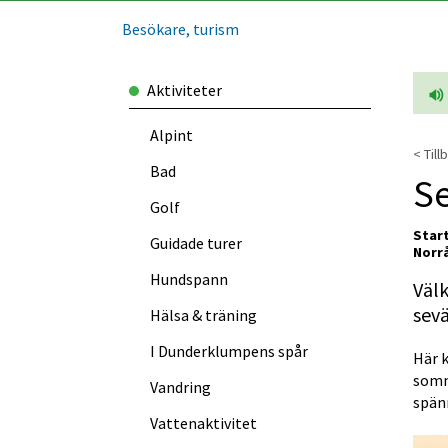
Besökare, turism
Aktiviteter
Alpint
< Till
Bad
Se
Golf
Start
Guidade turer
Norr
Hundspann
Välk
sevä
Hälsa & träning
I Dunder­klumpens spår
Här k
somma
Vandring
spän
Vattenaktivitet