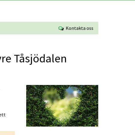
Kontakta oss
vre Tåsjödalen
Förstora bilden
 
tt 
Förstora bilden