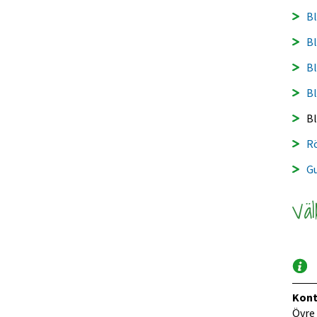
Bl
Bl
Bl
Bl
Bl
Rö
Gu
Väl
Kont
Övre