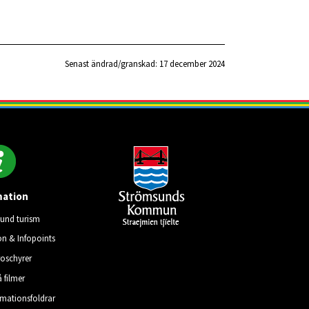
Senast ändrad/granskad: 
17 december 2024
mation
und turism
on & Infopoints
roschyrer
å filmer
rmationsfoldrar