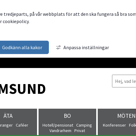
ve tredjeparts, på vår webbplats för att den ska fungera så bra so
 cookiepolicy.
Godkänn alla kakor
Anpassa inställningar
MSUND
ÄTA
BO
MÖTEN
uranger
Caféer
Hotell/pensionat
Camping
Konferenser
Fol
Vandrarhem
Privat