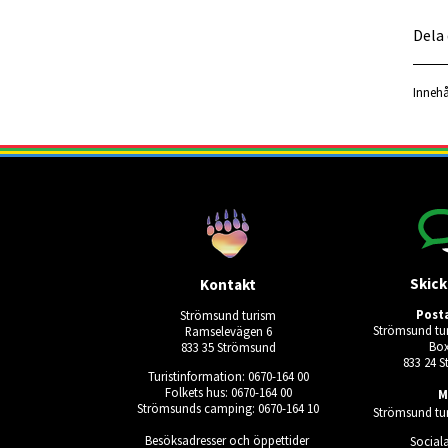
Dela
Innehå
Skick
Kontakt
Post
Strömsund turism
Strömsund tur
Ramselevägen 6
Box
833 35 Strömsund
833 24 
Turistinformation: 0670-164 00
Folkets hus: 0670-164 00
M
Strömsunds camping: 0670-164 10
Strömsund tur
Besöksadresser och öppettider
Social