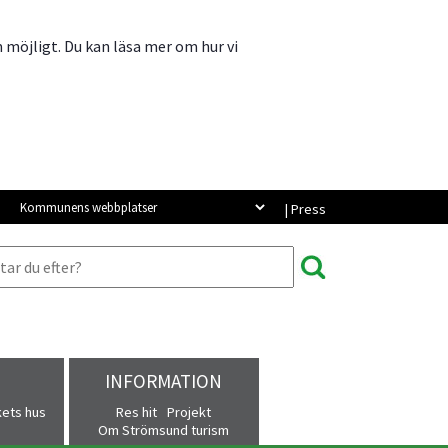
m möjligt. Du kan läsa mer om hur vi
Kommunens webbplatser
| Press
INFORMATION
kets hus
Res hit
Projekt
Om Strömsund turism