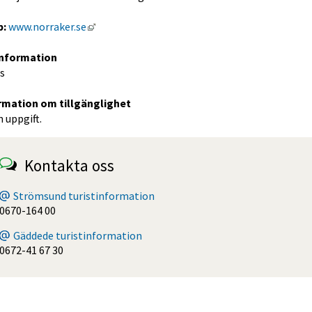
Länk till annan webbplats, öppnas i nytt föns
b:
www.norraker.se
information
s
rmation om tillgänglighet
 uppgift.
Kontakta oss
Strömsund turistinformation
0670-164 00
Gäddede turistinformation
0672-41 67 30