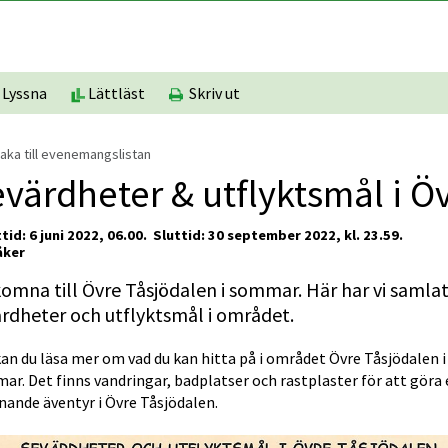
Lyssna
Lättläst
Skriv ut
baka till evenemangslistan
värdheter & utflyktsmål i Ö
tid: 6 juni 2022, 06.00. 
Sluttid: 30 september 2022, kl. 23.59.
åker
omna till Övre Tåsjödalen i sommar. Här har vi samlat
rdheter och utflyktsmål i området.
an du läsa mer om vad du kan hitta på i området Övre Tåsjödalen i 
r. Det finns vandringar, badplatser och rastplaster för att göra e
nande äventyr i Övre Tåsjödalen.