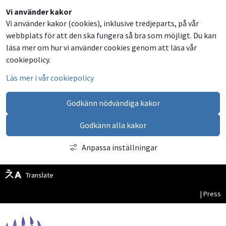
Dela
Dela
Dela
Dela
Besök
Vi använder kakor
Vi använder kakor (cookies), inklusive tredjeparts, på vår
på
på
på
via
oss
webbplats för att den ska fungera så bra som möjligt. Du kan
Facebook
Twitter
LinkedIn
email
på
läsa mer om hur vi använder cookies genom att läsa vår
Facebook
cookiepolicy.
Läs mer i vår cookiepolicy
Godkänn nödvändiga kakor
Godkänn alla kakor
Anpassa inställningar
Translate
| Press