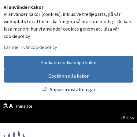
Dela
Dela
Dela
Dela
Besök
Vi använder kakor
Vi använder kakor (cookies), inklusive tredjeparts, på vår
på
på
på
via
oss
webbplats för att den ska fungera så bra som möjligt. Du kan
Facebook
Twitter
LinkedIn
email
på
läsa mer om hur vi använder cookies genom att läsa vår
Facebook
cookiepolicy.
Läs mer i vår cookiepolicy
Godkänn nödvändiga kakor
Godkänn alla kakor
Anpassa inställningar
Translate
| Press