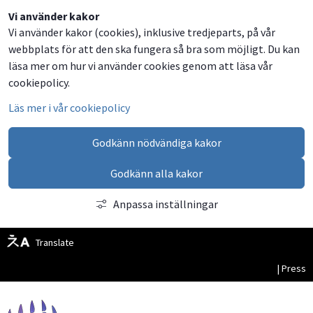
Dela
Dela
Dela
Dela
Besök
Vi använder kakor
Vi använder kakor (cookies), inklusive tredjeparts, på vår
på
på
på
via
oss
webbplats för att den ska fungera så bra som möjligt. Du kan
Facebook
Twitter
LinkedIn
email
på
läsa mer om hur vi använder cookies genom att läsa vår
Facebook
cookiepolicy.
Läs mer i vår cookiepolicy
Godkänn nödvändiga kakor
Godkänn alla kakor
Anpassa inställningar
Translate
| Press