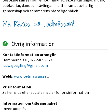
Besökare kan se fram emot marknad, skotertävlingar, musik, 
pubkvällar, dans och tävlingar — allt inramat av härlig 
gemenskap och sommarens bästa ögonblick. 
Ma Råkes på Joelmässan!
Övrig information
Kontaktinformation arrangör
Hammerdals IF, 072-587 50 27  
ludwigbagling@gmail.com
Länk till annan webbplats.
Webb:
www.joelmassan.se
Prisinformation
Se hemsida eller sociala medier för prisinformation
Information om tillgänglighet
Ingen uppgift.