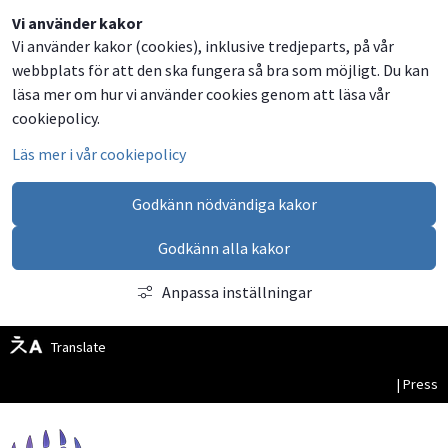
Dela
Dela
Dela
Dela
Besök
Vi använder kakor
Vi använder kakor (cookies), inklusive tredjeparts, på vår
på
på
på
via
oss
webbplats för att den ska fungera så bra som möjligt. Du kan
Facebook
Twitter
LinkedIn
email
på
läsa mer om hur vi använder cookies genom att läsa vår
Facebook
cookiepolicy.
Läs mer i vår cookiepolicy
Godkänn nödvändiga kakor
Godkänn alla kakor
Anpassa inställningar
Translate
| Press