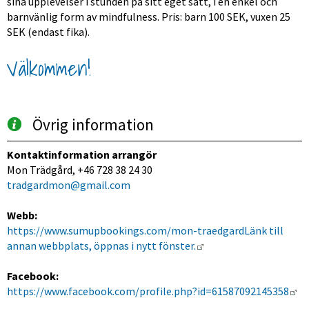
sina upplevelser i stunden på sitt eget sätt, i en enkel och 
barnvänlig form av mindfulness. Pris: barn 100 SEK, vuxen 25 
SEK (endast fika).
Välkommen!
Övrig information
Kontaktinformation arrangör
Mon Trädgård, +46 728 38 24 30
tradgardmon@gmail.com
Webb:
https://www.sumupbookings.com/mon-traedgard
Länk till 
Länk till annan webbp
annan webbplats, öppnas i nytt fönster.
Facebook:
Lä
https://www.facebook.com/profile.php?id=61587092145358