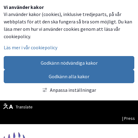
Dela
Dela
Dela
Dela
Besök
Vi använder kakor
Vi använder kakor (cookies), inklusive tredjeparts, på vår
på
på
på
via
oss
webbplats för att den ska fungera så bra som möjligt. Du kan
Facebook
Twitter
LinkedIn
email
på
läsa mer om hur vi använder cookies genom att läsa vår
Facebook
cookiepolicy.
Läs mer i vår cookiepolicy
Godkänn nödvändiga kakor
Godkänn alla kakor
Anpassa inställningar
Translate
| Press