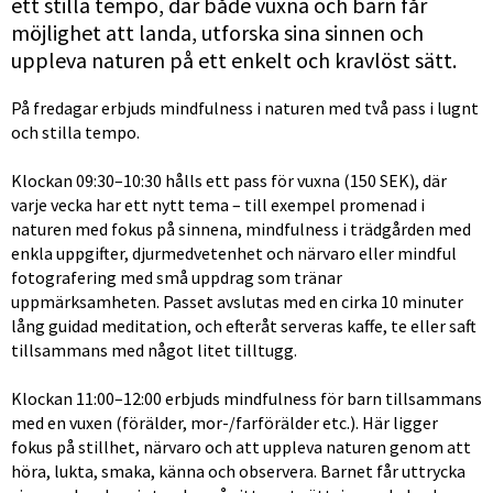
ett stilla tempo, där både vuxna och barn får 
möjlighet att landa, utforska sina sinnen och 
uppleva naturen på ett enkelt och kravlöst sätt.
På fredagar erbjuds mindfulness i naturen med två pass i lugnt 
och stilla tempo.
Klockan 09:30–10:30 hålls ett pass för vuxna (150 SEK), där 
varje vecka har ett nytt tema – till exempel promenad i 
naturen med fokus på sinnena, mindfulness i trädgården med 
enkla uppgifter, djurmedvetenhet och närvaro eller mindful 
fotografering med små uppdrag som tränar 
uppmärksamheten. Passet avslutas med en cirka 10 minuter 
lång guidad meditation, och efteråt serveras kaffe, te eller saft 
tillsammans med något litet tilltugg.
Klockan 11:00–12:00 erbjuds mindfulness för barn tillsammans 
med en vuxen (förälder, mor-/farförälder etc.). Här ligger 
fokus på stillhet, närvaro och att uppleva naturen genom att 
höra, lukta, smaka, känna och observera. Barnet får uttrycka 