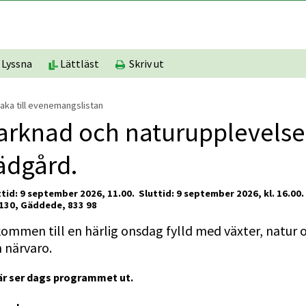
Lyssna
Lättläst
Skriv ut
baka till evenemangslistan
rknad och naturupplevelser
ädgård.
tid: 9 september 2026, 11.00. 
Sluttid: 9 september 2026, kl. 16.00.
130, Gäddede, 833 98
ommen till en härlig onsdag fylld med växter, natur o
 närvaro.
är ser dags programmet ut.