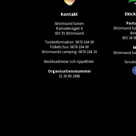
Skick
Kontakt
Post
Strömsund turism
Strömsund tur
Ramselevägen 6
Box
833 35 Strömsund
833 24 
Turistinformation: 0670-164 00
Folkets hus: 0670-164 00
M
Strömsunds camping: 0670-164 10
Strömsund tur
Besöksadresser och öppettider
Social
Organisationsnummer
21 20 00-2486