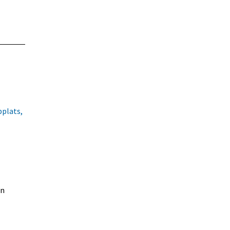
plats, 
 annan webbplats.
an