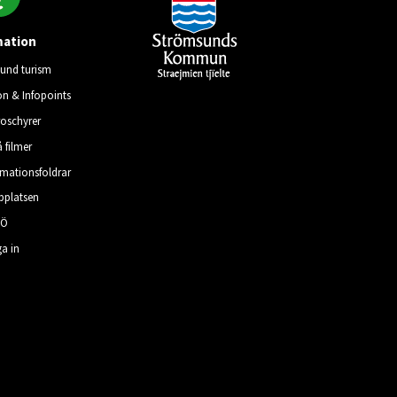
mation
und turism
on & Infopoints
roschyrer
å filmer
rmationsfoldrar
platsen
–Ö
a in