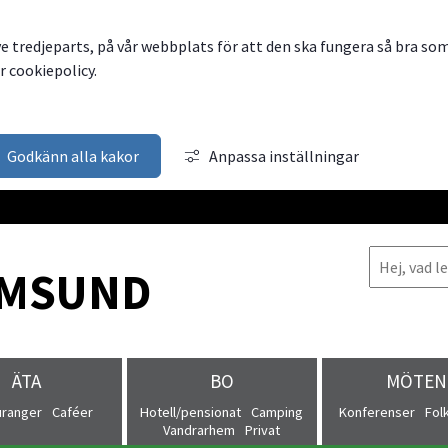
ve tredjeparts, på vår webbplats för att den ska fungera så bra so
 cookiepolicy.
Godkänn alla kakor
Anpassa inställningar
MSUND
ÄTA
BO
MÖTEN
uranger
Caféer
Hotell/pensionat
Camping
Konferenser
Fol
Vandrarhem
Privat