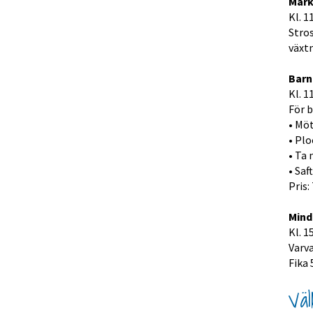
Mar
Kl. 1
Stros
växt
Barn
Kl. 1
För b
• Möt
• Pl
• Ta
• Saf
Pris:
Mind
Kl. 1
Varva
Fika 
Vä