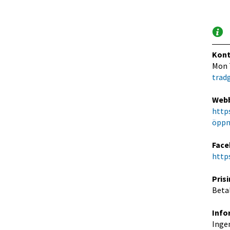
Kont
Mon 
trad
Web
http
öppna
Face
http
Pris
Betal
Info
Ingen