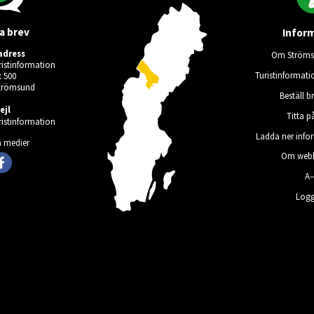
a brev
Infor
adress
Om Ströms
istinformation
Turistinformati
 500
Strömsund
Beställ b
ejl
Titta p
istinformation
Ladda ner info
a medier
Om webb
A
Logg