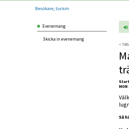
Besökare, turism
Evenemang
Skicka in evenemang
< Till
Ma
tr
Start
MON 
Välk
lugn
Så h