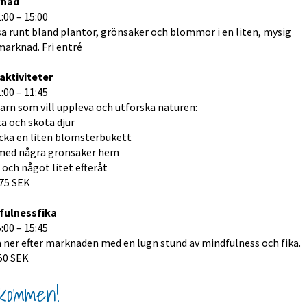
knad
1:00 – 15:00
a runt bland plantor, grönsaker och blommor i en liten, mysig 
marknad. Fri entré
aktiviteter
1:00 – 11:45
arn som vill uppleva och utforska naturen:
a och sköta djur
ocka en liten blomsterbukett
 med några grönsaker hem
t och något litet efteråt
 75 SEK
fulnessfika
5:00 – 15:45
 ner efter marknaden med en lugn stund av mindfulness och fika.
50 SEK
lkommen!