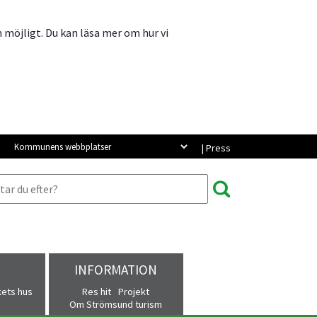
m möjligt. Du kan läsa mer om hur vi
Kommunens webbplatser
| Press
INFORMATION
kets hus
Res hit
Projekt
Om Strömsund turism