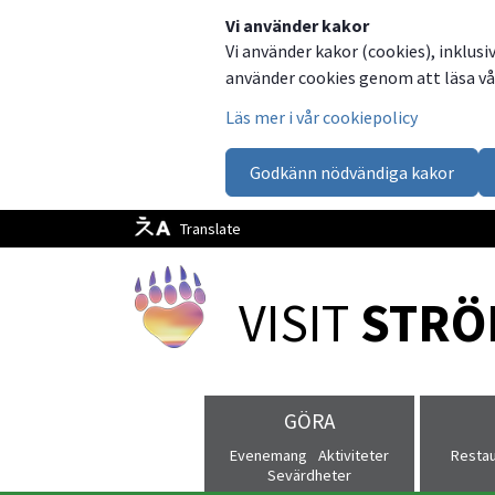
Dela
Dela
Dela
Dela
Besök
Vi använder kakor
Vi använder kakor (cookies), inklusi
på
på
på
via
oss
använder cookies genom att läsa vår
Facebook
Twitter
LinkedIn
email
på
Läs mer i vår cookiepolicy
Facebook
Godkänn nödvändiga kakor
Translate
VISIT 
STRÖ
GÖRA
Evenemang
Aktiviteter
Resta
Sevärdheter