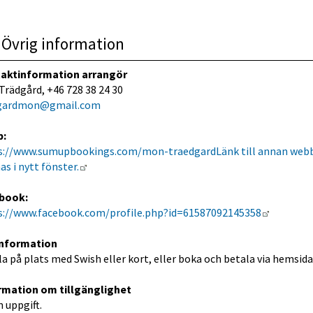
Övrig information
aktinformation arrangör
Trädgård, +46 728 38 24 30
gardmon@gmail.com
b:
s://www.sumupbookings.com/mon-traedgard
Länk till annan webb
Länk till annan webbplats.
s i nytt fönster.
book:
Länk till
s://www.facebook.com/profile.php?id=61587092145358
information
a på plats med Swish eller kort, eller boka och betala via hemsid
rmation om tillgänglighet
 uppgift.